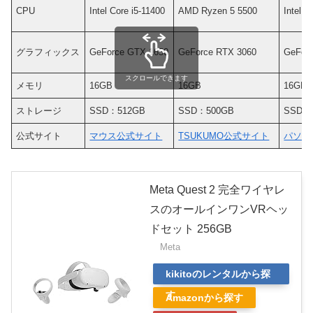
CPU
Intel Core i5-11400
AMD Ryzen 5 5500
Intel C
グラフィックス
GeForce GTX 1650
GeForce RTX 3060
GeFor
スクロールできます
メモリ
16GB
16GB
16GB
ストレージ
SSD：512GB
SSD：500GB
SSD：
公式サイト
マウス公式サイト
TSUKUMO公式サイト
パソコ
Meta Quest 2 完全ワイヤレ
スのオールインワンVRヘッ
ドセット 256GB
Meta
kikitoのレンタルから探
す
Amazonから探す