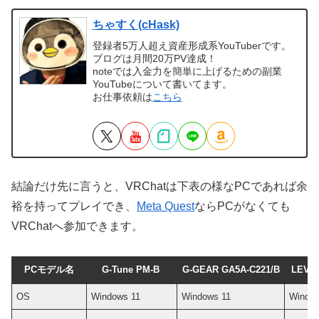
ちゃすく(cHask)
登録者5万人超え資産形成系YouTuberです。
ブログは月間20万PV達成！
noteでは入金力を簡単に上げるための副業
YouTubeについて書いてます。
お仕事依頼は
こちら
結論だけ先に言うと、VRChatは下表の様なPCであれば余
裕を持ってプレイでき、
Meta Quest
ならPCがなくても
VRChatへ参加できます。
PCモデル名
G-Tune PM-B
G-GEAR GA5A-C221/B
LEVEL
OS
Windows 11
Windows 11
Window