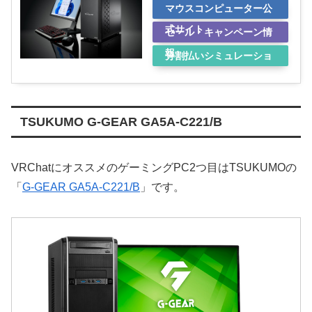
マウスコンピューター公
式サイト
セール・キャンペーン情
報
分割払いシミュレーショ
ン
TSUKUMO G-GEAR GA5A-C221/B
VRChatにオススメのゲーミングPC2つ目はTSUKUMOの
「
G-GEAR GA5A-C221/B
」です。