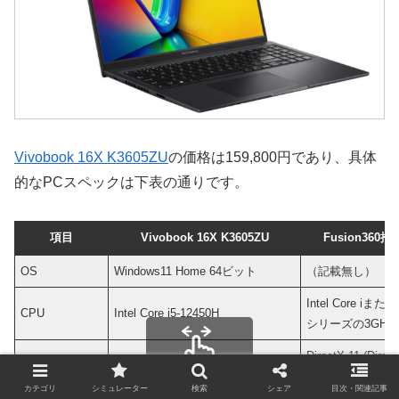
Vivobook 16X K3605ZU
の価格は159,800円であり、具体
的なPCスペックは下表の通りです。
項目
Vivobook 16X K3605ZU
Fusion360
OS
Windows11 Home 64ビット
（記載無し）
Intel Core iまた
CPU
Intel Core i5-12450H
シリーズの3GH
DirectX 11 (Dire
グラフィックス
NVIDIA GeForce RTX 4050 Laptop
VRAM 4GB以上
スクロールできます
カテゴリ
シミュレーター
検索
シェア
目次・関連記事