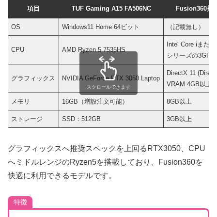
項目
TUF Gaming A15 FA506NC
Fusion360
OS
Windows11 Home 64ビット
（記載無し）
Intel Core iまた
CPU
AMD Ryzen 5 7535HS
シリーズの3GH
DirectX 11 (Dire
グラフィックス
NVIDIA GeForce RTX 3050 Laptop
VRAM 4GB以上
スクロールできます
メモリ
16GB（増設注文可能）
8GB以上
ストレージ
SSD：512GB
3GB以上
グラフィックスへ推奨スペックを上回るRTX3050、CPU
へミドルレンジのRyzen5を搭載しており、Fusion360を
快適に利用できるモデルです。
特徴