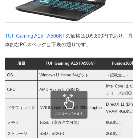
TUF Gaming A15 FA506NF
の価格は109,800円であり、具
体的なPCスペックは下表の通りです。
項目
TUF Gaming A15 FA506NF
Fusion360
OS
Windows11 Home 64ビット
（記載無し）
Intel Core iまた
CPU
AMD Ryzen 5 7535HS
シリーズの3GH
DirectX 11 (Dire
グラフィックス
NVIDIA GeForce RTX 2050 Laptop
VRAM 4GB以上
スクロールできます
メモリ
16GB（増設注文可能）
8GB以上
ストレージ
SSD：512GB
3GB以上