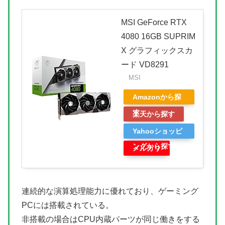
MSI GeForce RTX
4080 16GB SUPRIM
X グラフィックスカ
ード VD8291
MSI
Amazonから探
す
楽天から探す
Yahooショッピ
ングから探す
メルカリ
連続的な演算処理能力に優れており、ゲーミング
PCには搭載されている。
非搭載の場合はCPU内蔵パーツが同じ働きをする