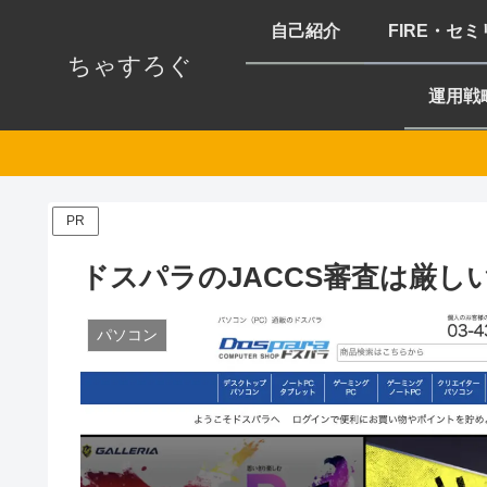
自己紹介
FIRE・セ
ちゃすろぐ
運用戦
PR
ドスパラのJACCS審査は厳
パソコン