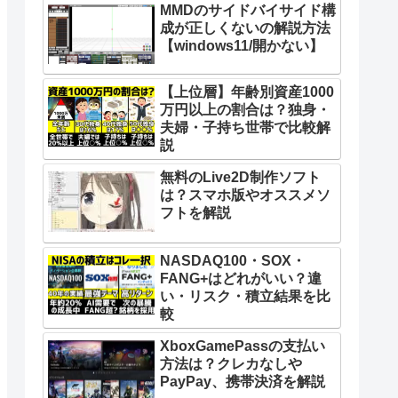
MMDのサイドバイサイド構
成が正しくないの解説方法
【windows11/開かない】
【上位層】年齢別資産1000
万円以上の割合は？独身・
夫婦・子持ち世帯で比較解
説
無料のLive2D制作ソフト
は？スマホ版やオススメソ
フトを解説
NASDAQ100・SOX・
FANG+はどれがいい？違
い・リスク・積立結果を比
較
XboxGamePassの支払い
方法は？クレカなしや
PayPay、携帯決済を解説