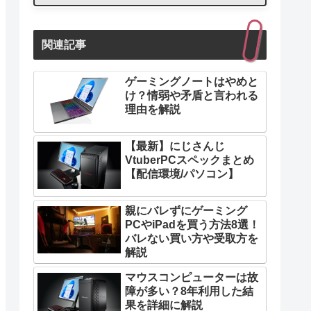
関連記事
ゲーミングノートはやめと
け？情弱や矛盾と言われる
理由を解説
【最新】にじさんじ
VtuberPCスペックまとめ
【配信環境/パソコン】
親にバレずにゲーミング
PCやiPadを買う方法8選！
バレない買い方や受取方を
解説
マウスコンピューターは故
障が多い？8年利用した結
果を詳細に解説