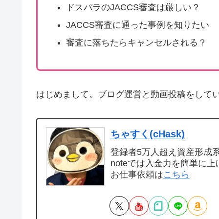
ドスパラのJACCS審査は厳しい？
JACCS審査に通った事例を知りたい
審査に落ちたらキャンセルされる？
はじめまして。ブログ運営と動画投稿をして
ちゃすく(cHask)
登録者5万人超え資産形成系Y
noteでは入金力を簡単に上
お仕事依頼は
こちら