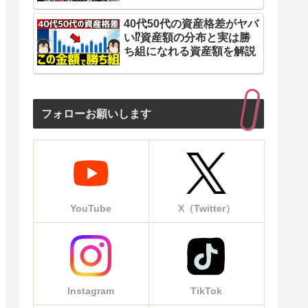
40代50代の資産格差がヤバ
い⁉︎資産額の分布と実は勝
ち組になれる資産額を解説
フォローお願いします
YouTube
X（Twitter）
Instagram
TikTok