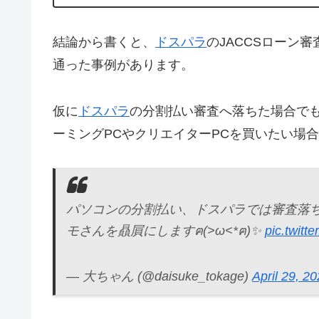
結論から書くと、
ドスパラ
のJACCSローン
通った事例があります。
仮に
ドスパラ
の分割払い審査へ落ちた場合で
ーミングPCやクリエイターPCを買いたい場
パソコンの分割払い、ドスパラでは審査落
モさんを贔屓にしますฅ(>ω<*ฅ)✨
pic.twit
— 大ちゃん (@daisuke_tokage)
April 29, 2