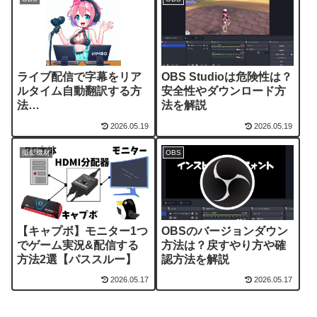
ライブ配信で字幕をリア
OBS Studioは危険性は？
ルタイム自動翻訳する方
安全性やダウンロード方
法
法を解説
【OBS/YouTube/Twitch
2026.05.19
2026.05.19
】
撮影機材
OBS
【キャプボ】モニター1つ
OBSのバージョンダウン
でゲーム実況&配信する
方法は？戻すやり方や確
方法2選【パススルー】
認方法を解説
2026.05.17
2026.05.17