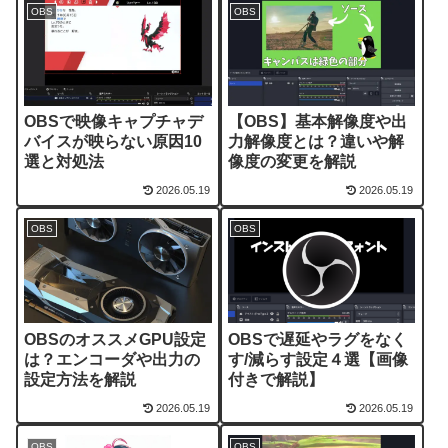
OBS
OBS
OBSで映像キャプチャデ
【OBS】基本解像度や出
バイスが映らない原因10
力解像度とは？違いや解
選と対処法
像度の変更を解説
2026.05.19
2026.05.19
OBS
OBS
OBSのオススメGPU設定
OBSで遅延やラグをなく
は？エンコーダや出力の
す/減らす設定４選【画像
設定方法を解説
付きで解説】
2026.05.19
2026.05.19
OBS
OBS