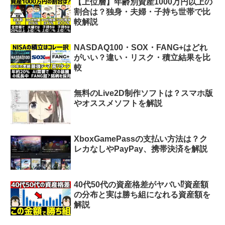
【上位層】年齢別資産1000万円以上の
割合は？独身・夫婦・子持ち世帯で比
較解説
NASDAQ100・SOX・FANG+はどれ
がいい？違い・リスク・積立結果を比
較
無料のLive2D制作ソフトは？スマホ版
やオススメソフトを解説
XboxGamePassの支払い方法は？ク
レカなしやPayPay、携帯決済を解説
40代50代の資産格差がヤバい⁉︎資産額
の分布と実は勝ち組になれる資産額を
解説