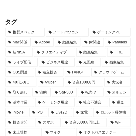
価を解説
最新情報で解説
タグ
推奨スペック
ノートパソコン
ゲーミングPC
Mac関係
Adobe
動画編集
pc関連
Parallels
新NISA
クリエイティブ
動画編集
FIRE
ライブ配信
ビジネス用途
光回線
画像編集
OBS関連
積立投資
FANG+
クラウドゲーム
40代50代
Vtuber
資産1000万円
実況者
取り崩し
節約
S&P500
転売ヤー
オルカン
基本作業
ゲーミング用途
社会不適合
税金
iMovie
IPO
Live2D
家電
ロボット掃除機
投資信託
スマホ
資産5000万円以上
Wi-Fi
未上場株
マイク
オクトパスエナジー