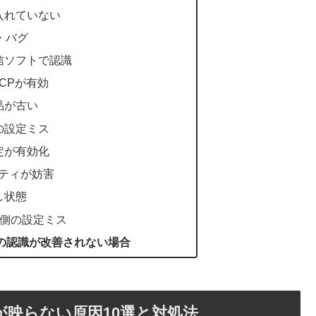
入れていない
・バグ
信ソフトで認識
CPが有効
品が古い
の設定ミス
定が有効化
リティが妨害
し状態
ch側の設定ミス
の認識が改善されない場合
が映らない原因10選と対処法