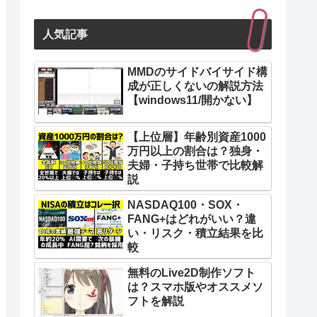
人気記事
MMDのサイドバイサイド構
成が正しくないの解説方法
【windows11/開かない】
【上位層】年齢別資産1000
万円以上の割合は？独身・
夫婦・子持ち世帯で比較解
説
NASDAQ100・SOX・
FANG+はどれがいい？違
い・リスク・積立結果を比
較
無料のLive2D制作ソフト
は？スマホ版やオススメソ
フトを解説