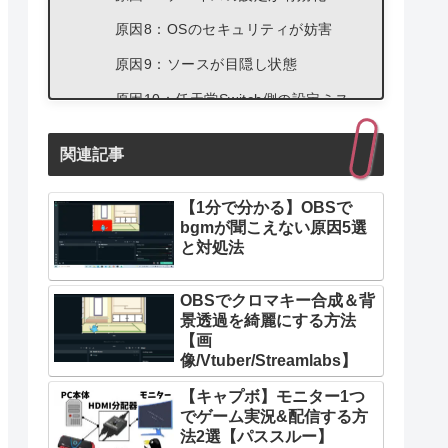
原因8：OSのセキュリティが妨害
原因9：ソースが目隠し状態
原因10：任天堂Switch側の設定ミス
映像キャプチャデバイスの認識が改善
関連記事
されない場合
【1分で分かる】OBSで
bgmが聞こえない原因5選
と対処法
OBSでクロマキー合成＆背
景透過を綺麗にする方法
【画
像/Vtuber/Streamlabs】
【キャプボ】モニター1つ
でゲーム実況&配信する方
法2選【パススルー】