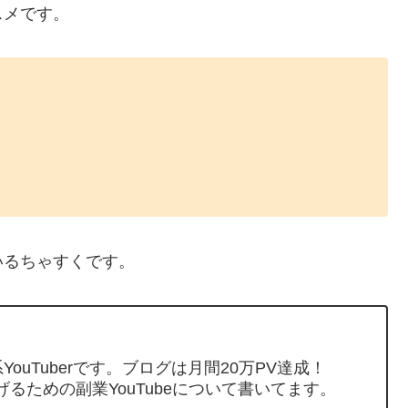
スメです。
いるちゃすくです。
ouTuberです。ブログは月間20万PV達成！
げるための副業YouTubeについて書いてます。