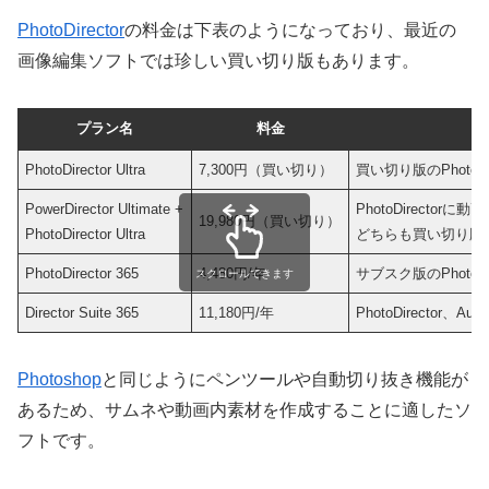
PhotoDirector
の料金は下表のようになっており、最近の
画像編集ソフトでは珍しい買い切り版もあります。
プラン名
料金
PhotoDirector Ultra
7,300円（買い切り）
買い切り版のPhoto
PowerDirector Ultimate +
PhotoDirectorに
19,980円（買い切り）
PhotoDirector Ultra
どちらも買い切り版
PhotoDirector 365
4,480円/年
サブスク版のPhotoD
スクロールできます
Director Suite 365
11,180円/年
PhotoDirector、A
Photoshop
と同じようにペンツールや自動切り抜き機能が
あるため、サムネや動画内素材を作成することに適したソ
フトです。