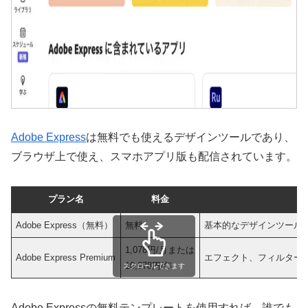
Adobe Express
は無料でも使えるデザインツールであり、
ブラウザ上で使え、スマホアプリ版も配信されています。
プラン名
料金
Adobe Express（無料）
無料
基本的なデザインツール
1,078円/月または
Adobe Express Premium
エフェクト、フィルター
10,978円/年
スクロールできます
​Adobe Expressの無料テンプレートを使用すれば、​誰でも