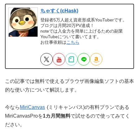
ちゃすく(cHask)
登録者5万人超え資産形成系YouTuberです。
ブログは月間20万PV達成！
noteでは入金力を簡単に上げるための副業
YouTubeについて書いてます。
お仕事依頼は
こちら
この記事では無料で使えるブラウザ画像編集ソフトの基本
的な使い方について解説します。
今なら
MiriCanvas
(ミリキャンバス)の有料プランである
MiriCanvasProを
1カ月間無料
で試せるので使ってみてく
ださい。