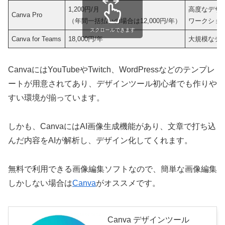
1,200円/月
高度なデザ
Canva Pro
（年間一括払いの場合は12,000円/年）
ワークショ
スクロールできます
Canva for Teams
18,000円/年
大規模なチ
CanvaにはYouTubeやTwitch、WordPressなどのテンプレ
ートが用意されてあり、デザインツール初心者でも作りや
すい環境が揃っています。
しかも、CanvaにはAI画像生成機能があり、文章で打ち込
んだ内容をAIが解析し、デザイン化してくれます。
無料で利用できる画像編集ソフトなので、簡単な画像編集
しかしない場合は
Canva
がオススメです。
Canva デザインツール