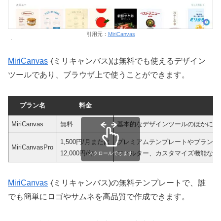
引用元：
MiriCanvas
MiriCanvas
(ミリキャンバス)は無料でも使えるデザイン
ツールであり、ブラウザ上で使うことができます。
プラン名
料金
MiriCanvas
無料
基本的なデザインツールのほかに、
1,500円/月または
プレミアムテンプレートやブランド
MiriCanvasPro
12,000円/年
フィルター、カスタマイズ機能など
スクロールできます
MiriCanvas
(ミリキャンバス)の無料テンプレートで、​誰
でも簡単にロゴやサムネを高品質で作成できます。