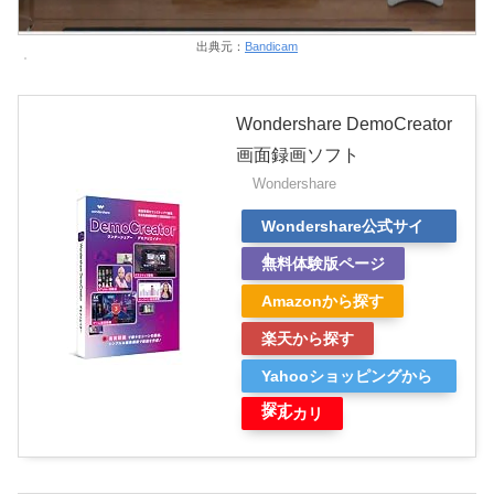
出典元：
Bandicam
Wondershare DemoCreator
画面録画ソフト
Wondershare
Wondershare公式サイ
ト
無料体験版ページ
Amazonから探す
楽天から探す
Yahooショッピングから
探す
メルカリ