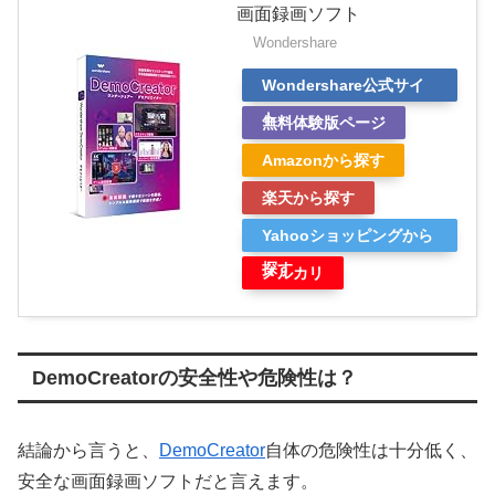
画面録画ソフト
Wondershare
Wondershare公式サイ
ト
無料体験版ページ
Amazonから探す
楽天から探す
Yahooショッピングから
探す
メルカリ
DemoCreatorの安全性や危険性は？
結論から言うと、
DemoCreator
自体の危険性は十分低く、
安全な画面録画ソフトだと言えます。