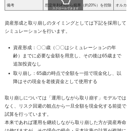
備考
想定年利4%から税率（約20%）を控除
オルカン
スクロールできます
資産形成と取り崩しのタイミングとしては下記を採用して
シミュレーションを行います。
資産形成：〇〇歳（〇〇はシミュレーションの年
齢）までに必要な金額を用意し、その後は65歳まで
追加投資なし
取り崩し：65歳の時点で全額を一括で現金化し、以
降はその現金を老後資金として使用する
取り崩しについては「運用しながら取り崩す」モデルでは
なく、リスク回避の観点から一旦全額を現金化する前提で
試算を行っています。
本来であれば運用を継続しながら取り崩した方が資産寿命
は伸びますが、その場合の税金・元本比率の計算が複雑に