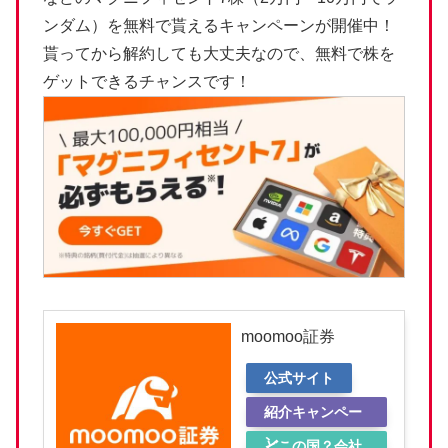
ンダム）を無料で貰えるキャンペーンが開催中！
貰ってから解約しても大丈夫なので、無料で株を
ゲットできるチャンスです！
moomoo証券
公式サイト
紹介キャンペー
ン
どこの国？会社