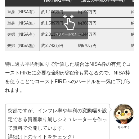
（保守的な年利）
（過去30年間の平均年利）
必
単身（NISA有）
約1,166万円
約199万円
約5
単身（NISA無）
約1,589万円
約388万円
約5
夫婦（NISA有）
約2,013万円
約344万円
約9
スクロールできます
夫婦（NISA無）
約2,742万円
約670万円
約9
特に過去平均利回りで計算した場合はNISA枠の有無でコ
ーストFIREに必要な金額が約2倍も異なるので、NISA枠
を使うことでコーストFIREへのハードルを一気に下げら
れます。
突然ですが、インフレ率や年利の変動幅を設
定できる資産取り崩しシミュレーターを作っ
ちゃすく
て無料で公開しています。
詳細は下のサイトをチェック↓