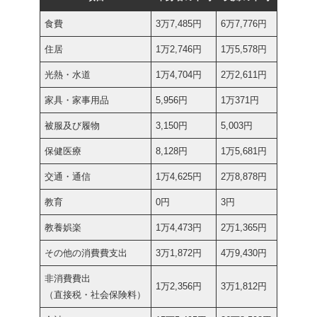
食費
3万7,485円
6万7,776円
住居
1万2,746円
1万5,578円
光熱・水道
1万4,704円
2万2,611円
家具・家事用品
5,956円
1万371円
被服及び履物
3,150円
5,003円
保健医療
8,128円
1万5,681円
交通・通信
1万4,625円
2万8,878円
教育
0円
3円
教養娯楽
1万4,473円
2万1,365円
その他の消費費支出
3万1,872円
4万9,430円
非消費費出
1万2,356円
3万1,812円
（直接税・社会保険料）