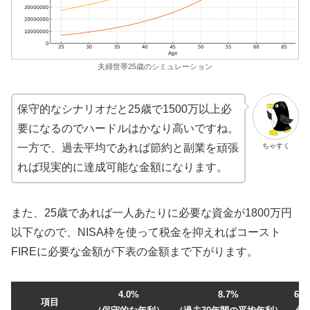
夫婦世帯25歳のシミュレーション
保守的なシナリオだと25歳で1500万以上必
要になるのでハードルはかなり高いですね。
ちゃすく
一方で、過去平均であれば節約と副業を頑張
れば現実的に達成可能な金額になります。
また、25歳であれば一人あたりに必要な資金が1800万円
以下なので、NISA枠を使って税金を抑えればコースト
FIREに必要な金額が下表の金額まで下がります。
4.0%
8.7%
65
項目