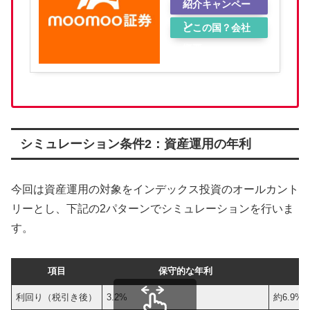
紹介キャンペー
ン
どこの国？会社
概要
シミュレーション条件2：資産運用の年利
今回は資産運用の対象をインデックス投資のオールカント
リーとし、下記の2パターンでシミュレーションを行いま
す。
項目
保守的な年利
利回り（税引き後）
3.2%
約6.9%