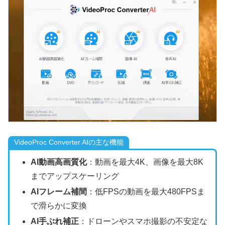
VideoProc Converter AIの主な機能
AI動画高画質化
：動画を最大4K、画像を最大8K
までアップスケーリング
AIフレーム補間
：低FPSの動画を最大480FPSま
で滑らかに変換
AI手ぶれ補正
：ドローンやスマホ撮影の不安定な