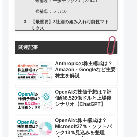
候補④：一歩テック20（2244）
候補⑤：メガ10
【最重要】3社別の組み入れ可能性マト
リクス
SpaceXを拾いたい場合
関連記事
OpenAIを拾いたい場合
Anthropicを拾いたい場合
Anthropicの株主構成は？
Amazon・Googleなど主要
番外編：上場前から投資したいなら
株主を解説
HiJoJo.com（マネックス証券）
HiJoJo.comとは？
OpenAIの株価予想は？評
価額8,520億ドルと上場後
マネックス証券経由で購入できる
シナリオ【ChatGPT】
HiJoJo.comの注意点・リスク
OpenAIの株主構成は？
Microsoft27％・ソフトバ
ンク13％見込みを整理