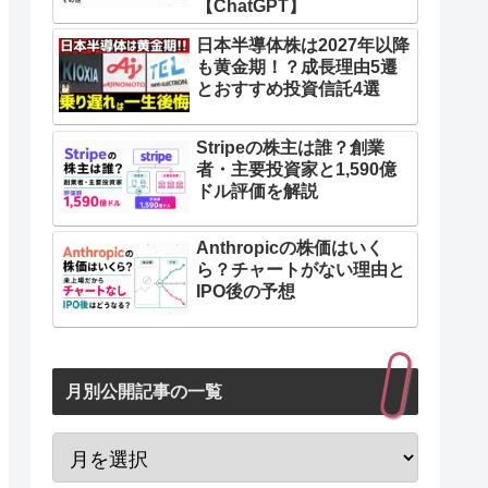
【ChatGPT】
日本半導体株は2027年以降
も黄金期！？成長理由5遷
とおすすめ投資信託4選
Stripeの株主は誰？創業
者・主要投資家と1,590億
ドル評価を解説
Anthropicの株価はいく
ら？チャートがない理由と
IPO後の予想
月別公開記事の一覧