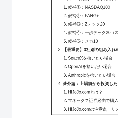
候補①：NASDAQ100
候補②：FANG+
候補③：Zテック20
候補④：一歩テック20（22
候補⑤：メガ10
【最重要】3社別の組み入れ
SpaceXを拾いたい場合
OpenAIを拾いたい場合
Anthropicを拾いたい場合
番外編：上場前から投資したい
HiJoJo.comとは？
マネックス証券経由で購
HiJoJo.comの注意点・リ