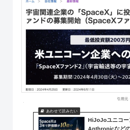
引用元
HiJoJoユニコ
Anthropi