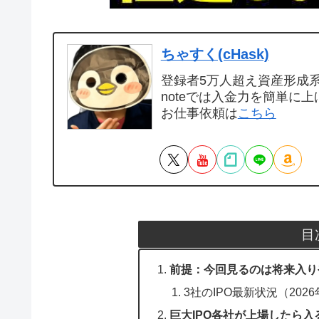
ちゃすく(cHask)
登録者5万人超え資産形成系Y
noteでは入金力を簡単に上
お仕事依頼は
こちら
目
前提：今回見るのは将来入り
3社のIPO最新状況（202
巨大IPO各社が上場したら入