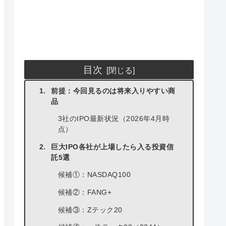
目次
前提：今回見るのは将来入りやすい商
品
3社のIPO最新状況（2026年4月時
点）
巨大IPO各社が上場したら入る投資信
託5選
候補①：NASDAQ100
候補②：FANG+
候補③：Zテック20