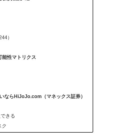
44）
可能性マトリクス
ならHiJoJo.com（マネックス証券）
入できる
スク