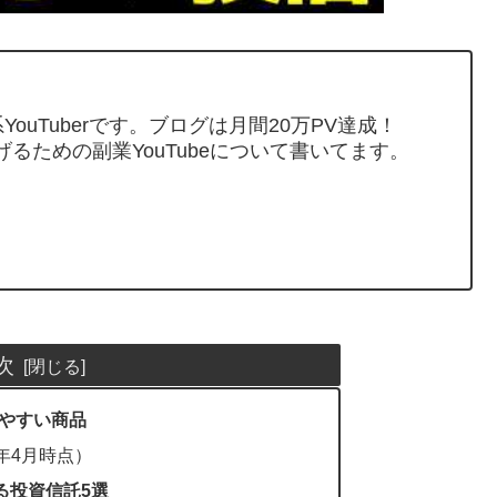
ouTuberです。ブログは月間20万PV達成！
げるための副業YouTubeについて書いてます。
次
やすい商品
6年4月時点）
る投資信託5選