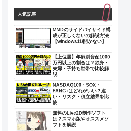
人気記事
MMDのサイドバイサイド構
成が正しくないの解説方法
【windows11/開かない】
【上位層】年齢別資産1000
万円以上の割合は？独身・
夫婦・子持ち世帯で比較解
説
NASDAQ100・SOX・
FANG+はどれがいい？違
い・リスク・積立結果を比
較
無料のLive2D制作ソフト
は？スマホ版やオススメソ
フトを解説