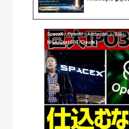
SpaceX・OpenAI・Anthropic
NISA/ChatGPT/Claude】