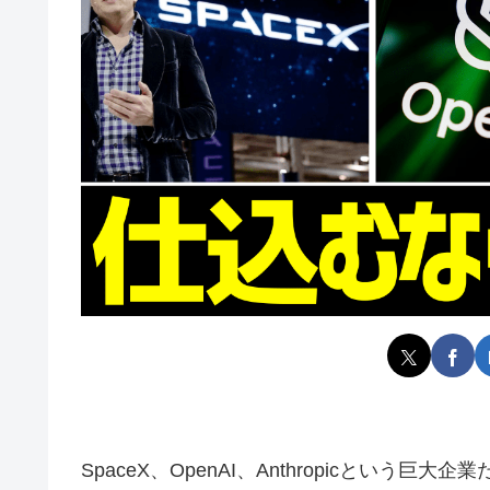
SpaceX、OpenAI、Anthropicとい