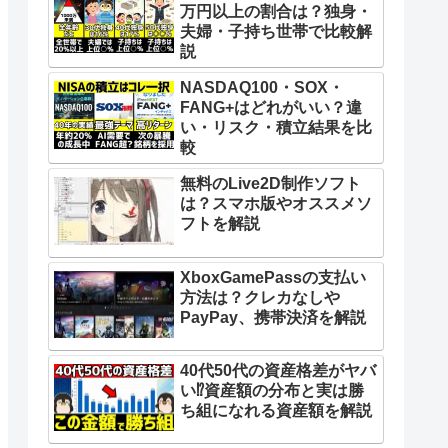
万円以上の割合は？独身・
夫婦・子持ち世帯で比較解
説
NASDAQ100・SOX・
FANG+はどれがいい？違
い・リスク・積立結果を比
較
無料のLive2D制作ソフト
は？スマホ版やオススメソ
フトを解説
XboxGamePassの支払い
方法は？クレカなしや
PayPay、携帯決済を解説
40代50代の資産格差がヤバ
い⁉︎資産額の分布と実は勝
ち組になれる資産額を解説