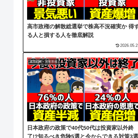
高市政権の解散総選挙で株高不況確実か 得
る人と損する人を徹底解説
2026.05.2
運用戦略・資産形成
日本政府の政策で40代50代は投資家以外終
了!?知るべき危険5選と今からできる対策3