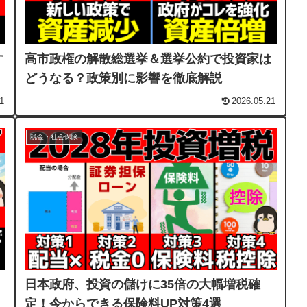
す
高市政権の解散総選挙＆選挙公約で投資家は
どうなる？政策別に影響を徹底解説
1
2026.05.21
税金・社会保険
日本政府、投資の儲けに35倍の大幅増税確
選
定！今からできる保険料UP対策4選