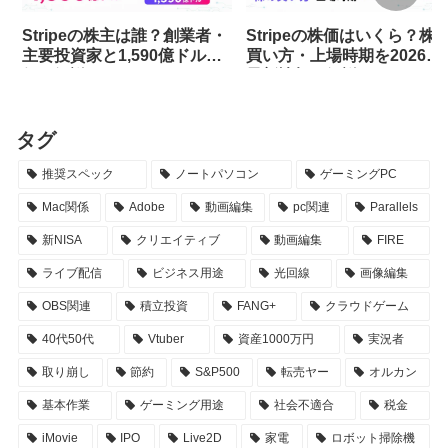
Stripeの株主は誰？創業者・
Stripeの株価はいくら？株
主要投資家と1,590億ドル評
買い方・上場時期を2026年
価を解説
最新情報で解説
タグ
推奨スペック
ノートパソコン
ゲーミングPC
Mac関係
Adobe
動画編集
pc関連
Parallels
新NISA
クリエイティブ
動画編集
FIRE
ライブ配信
ビジネス用途
光回線
画像編集
OBS関連
積立投資
FANG+
クラウドゲーム
40代50代
Vtuber
資産1000万円
実況者
取り崩し
節約
S&P500
転売ヤー
オルカン
基本作業
ゲーミング用途
社会不適合
税金
iMovie
IPO
Live2D
家電
ロボット掃除機