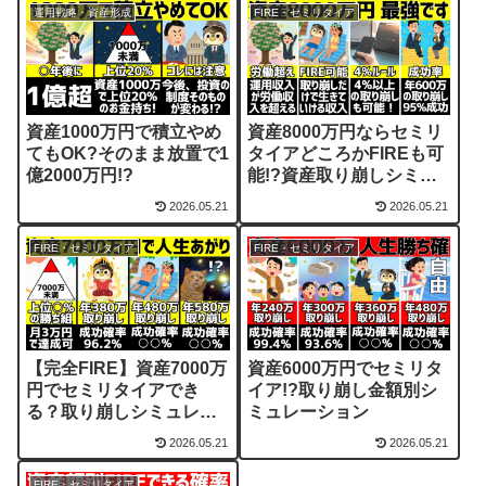
運用戦略・資産形成
FIRE・セミリタイア
資産1000万円で積立やめ
資産8000万円ならセミリ
てもOK?そのまま放置で1
タイアどころかFIREも可
億2000万円!?
能!?資産取り崩しシミュ
レーション
2026.05.21
2026.05.21
FIRE・セミリタイア
FIRE・セミリタイア
【完全FIRE】資産7000万
資産6000万円でセミリタ
円でセミリタイアでき
イア!?取り崩し金額別シ
る？取り崩しシミュレー
ミュレーション
ションしてみた結果…
2026.05.21
2026.05.21
FIRE・セミリタイア