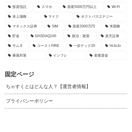
投資信託
スマホ
資産5000万円以上
Wi-Fi
未上場株
マイク
オクトパスエナジー
マネックス証券
SIM
資産2000万円
米国株
貯金
NASDAQ100
政治・政策
楽天証券
サムネ
コーストFIRE
一歩テック20
HiJoJo
暴落対策
インフレ
老後資金
固定ページ
ちゃすくとはどんな人？【運営者情報】
プライバシーポリシー