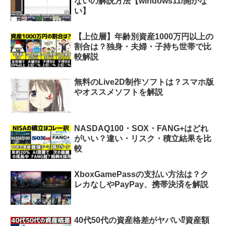
ないの解説方法【windows11/開かな
い】
【上位層】年齢別資産1000万円以上の
割合は？独身・夫婦・子持ち世帯で比
較解説
無料のLive2D制作ソフトは？スマホ版
やオススメソフトを解説
NASDAQ100・SOX・FANG+はどれ
がいい？違い・リスク・積立結果を比
較
XboxGamePassの支払い方法は？ク
レカなしやPayPay、携帯決済を解説
40代50代の資産格差がヤバい⁉︎資産額