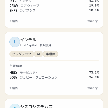
INTC
インテル
51.6
%
CRWV
コアウィーブ
19.9
%
SNPS
シノプシス
10.4
%
7
銘柄
2026 Q1
インテル
I
Intel Capital・戦略投資
ビッグテック
AI
半導体
主要銘柄
MBLY
モービルアイ
73.1
%
JOBY
ジョビー・アビエーション
26.9
%
2
銘柄
2026 Q1
シスコシステムズ