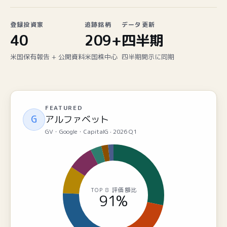
登録投資家
追跡銘柄
データ更新
40
209
+
四半期
米国保有報告 + 公開資料
米国株中心
四半期開示に同期
FEATURED
G
アルファベット
GV・Google・CapitalG
·
2026 Q1
TOP 8 評価額比
91%