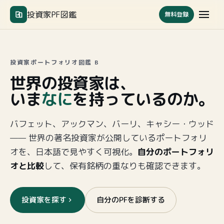
menu
投資家PF図鑑
無料登録
投資家ポートフォリオ図鑑 Β
世界の投資家は、
いま
なに
を持っているのか。
バフェット、アックマン、バーリ、キャシー・ウッド
—— 世界の著名投資家が公開しているポートフォリ
オを、日本語で見やすく可視化。
自分のポートフォリ
オと比較
して、保有銘柄の重なりも確認できます。
投資家を探す
自分のPFを診断する