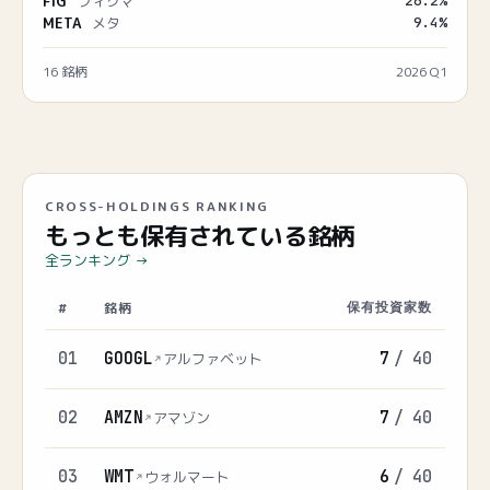
FIG
フィグマ
26.2
%
META
メタ
9.4
%
16
銘柄
2026 Q1
CROSS-HOLDINGS RANKING
もっとも保有されている銘柄
全ランキング →
#
銘柄
保有投資家数
01
GOOGL
7
/
40
アルファベット
02
AMZN
7
/
40
アマゾン
03
WMT
6
/
40
ウォルマート