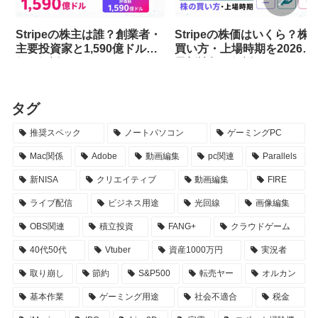
Stripeの株主は誰？創業者・
Stripeの株価はいくら？株
主要投資家と1,590億ドル評
買い方・上場時期を2026年
価を解説
最新情報で解説
タグ
推奨スペック
ノートパソコン
ゲーミングPC
Mac関係
Adobe
動画編集
pc関連
Parallels
新NISA
クリエイティブ
動画編集
FIRE
ライブ配信
ビジネス用途
光回線
画像編集
OBS関連
積立投資
FANG+
クラウドゲーム
40代50代
Vtuber
資産1000万円
実況者
取り崩し
節約
S&P500
転売ヤー
オルカン
基本作業
ゲーミング用途
社会不適合
税金