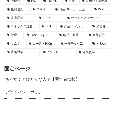
iMovie
IPO
Live2D
家電
ロボット掃除機
投資信託
スマホ
資産5000万円以上
Wi-Fi
未上場株
マイク
オクトパスエナジー
マネックス証券
SIM
資産2000万円
米国株
貯金
NASDAQ100
政治・政策
楽天証券
サムネ
コーストFIRE
一歩テック20
HiJoJo
暴落対策
インフレ
老後資金
固定ページ
ちゃすくとはどんな人？【運営者情報】
プライバシーポリシー