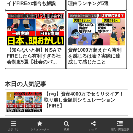
イドFIREの場合も解説
理由ランキング5選
FIRE・セミリタイア
必要資産・到達ライン
【知らないと損】NISAで
資産1000万超えたら複利
FIREしたら有利すぎる社
を感じるは嘘？実際に達
会制度5選【社会のバ
成して感じたこと
グ/2026年版】
本日の人気記事
【r>g】資産4000万でセミリタイア！
取り崩し金額別シミュレーション
【FIRE】
新着記事
カテゴリ
シミュレーター
検索
シェア
目次・関連記事