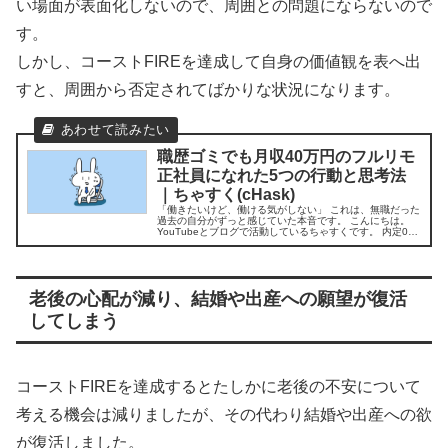
い場面が表面化しないので、周囲との問題にならないので
す。
しかし、コーストFIREを達成して自身の価値観を表へ出
すと、周囲から否定されてばかりな状況になります。
職歴ゴミでも月収40万円のフルリモ
正社員になれた5つの行動と思考法
｜ちゃすく(cHask)
「働きたいけど、働ける気がしない」 これは、無職だった
過去の自分がずっと感じていた本音です。 こんにちは。
YouTubeとブログで活動しているちゃすくです。 内定0で
大学卒業＆3年間無職…今は…. 私は社会が怖くて就職活動
をしないまま、国立...
老後の心配が減り、結婚や出産への願望が復活
してしまう
コーストFIREを達成するとたしかに老後の不安について
考える機会は減りましたが、その代わり結婚や出産への欲
が復活しました。