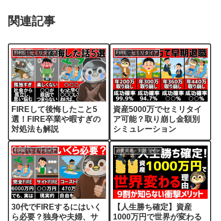
関連記事
FIRE・セミリタイア
FIRE・セミリタイア
FIREして後悔したこと5
資産5000万でセミリタイ
選！FIRE卒業や暇すぎの
ア可能？取り崩し金額別
対処法も解説
シミュレーション
FIRE・セミリタイア
必要資産・到達ライン
30代でFIREするにはいく
【人生勝ち確定】資産
ら必要？独身や夫婦、サ
1000万円で世界が変わる