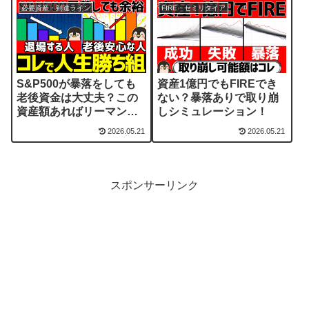
必要資産・到達ライン
FIRE・セミリタイア
S&P500が暴落をしても
資産1億円でもFIREでき
老後資金は大丈夫？この
ない？暴落ありで取り崩
資産額あればリーマンシ
しシミュレーション！
ョックでもOK
2026.05.21
2026.05.21
スポンサーリンク