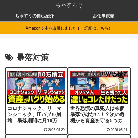
ちゃすろぐ
ちゃすくの自己紹介
お仕事依頼
Amazonで本を出版しました！（詳細はこちら）
暴落対策
運用戦略・資産形成
運用戦略・資産形成
コロナショック、リーマ
世界恐慌の真犯人は株価
ンショック、ITバブル崩
暴落ではない！？次の危
壊…暴落期間に月10万積
機から資産を守る5つの教
立投資するとどうなる？
訓
2026.05.29
2026.05.21