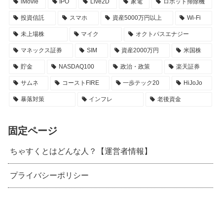
iMovie
IPO
Live2D
家電
ロボット掃除機
投資信託
スマホ
資産5000万円以上
Wi-Fi
未上場株
マイク
オクトパスエナジー
マネックス証券
SIM
資産2000万円
米国株
貯金
NASDAQ100
政治・政策
楽天証券
サムネ
コーストFIRE
一歩テック20
HiJoJo
暴落対策
インフレ
老後資金
固定ページ
ちゃすくとはどんな人？【運営者情報】
プライバシーポリシー