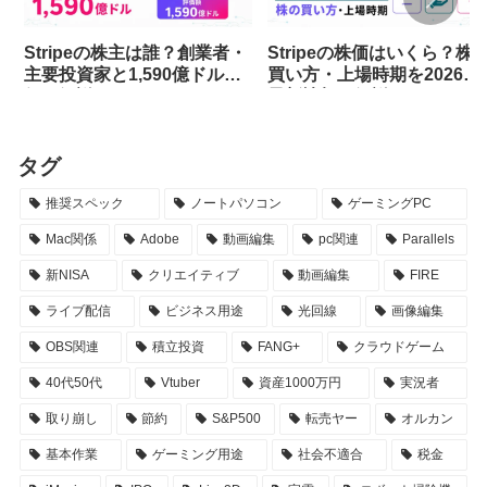
Stripeの株主は誰？創業者・
Stripeの株価はいくら？株
主要投資家と1,590億ドル評
買い方・上場時期を2026年
価を解説
最新情報で解説
タグ
推奨スペック
ノートパソコン
ゲーミングPC
Mac関係
Adobe
動画編集
pc関連
Parallels
新NISA
クリエイティブ
動画編集
FIRE
ライブ配信
ビジネス用途
光回線
画像編集
OBS関連
積立投資
FANG+
クラウドゲーム
40代50代
Vtuber
資産1000万円
実況者
取り崩し
節約
S&P500
転売ヤー
オルカン
基本作業
ゲーミング用途
社会不適合
税金