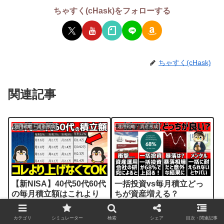
ちゃすく(cHask)をフォローする
ちゃすく(cHask)
関連記事
運用戦略・資産形成
運用戦略・資産形成
【新NISA】40代50代60代
一括投資vs毎月積立どっ
の毎月積立額はこれより
ちが資産増える？
上げなくてOK！おすすめ
Vanguardの研究レポート
積立額をシミュレーショ
から結果を解説
カテゴリ
シミュレーター
検索
シェア
目次・関連記事
ン