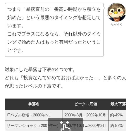
つまり「暴落直前の一番高い時期から積立を
始めた」という最悪のタイミングを想定して
ちゃすく
います。
これでプラスになるなら、それ以外のタイミ
ングで始めた人はもっと有利だったというこ
とです。
対象にした暴落は下表の4つです。
どれも「投資なんてやめておけばよかった…」と多くの人
が思ったレベルの下落です。
暴落名
ピーク→底値
最大下落率(S
ITバブル崩壊（2000年〜）
2000年3月→2002年10月
約-49%
リーマンショック（2007年〜）
2007年10月→2009年3月
約-57%