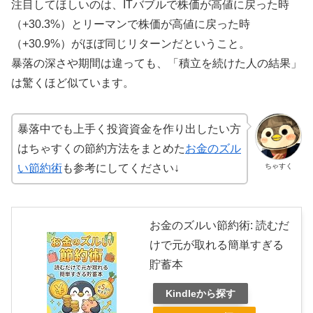
注目してほしいのは、ITバブルで株価が高値に戻った時
（+30.3%）とリーマンで株価が高値に戻った時
（+30.9%）がほぼ同じリターンだということ。
暴落の深さや期間は違っても、「積立を続けた人の結果」
は驚くほど似ています。
暴落中でも上手く投資資金を作り出したい方
はちゃすくの節約方法をまとめた
お金のズル
ちゃすく
い節約術
も参考にしてください↓
お金のズルい節約術: 読むだ
けで元が取れる簡単すぎる
貯蓄本
Kindleから探す