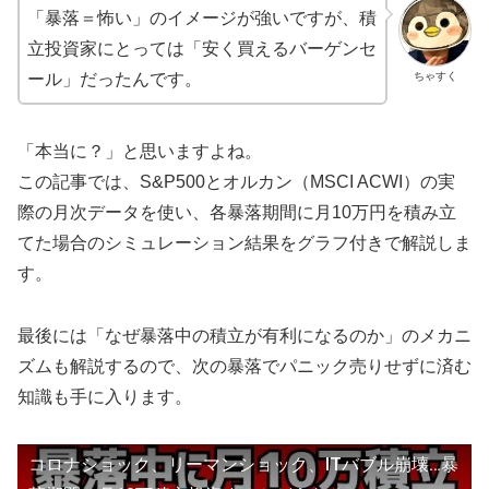
「暴落＝怖い」のイメージが強いですが、積
立投資家にとっては「安く買えるバーゲンセ
ちゃすく
ール」だったんです。
「本当に？」と思いますよね。
この記事では、S&P500とオルカン（MSCI ACWI）の実
際の月次データを使い、各暴落期間に月10万円を積み立
てた場合のシミュレーション結果をグラフ付きで解説しま
す。
最後には「なぜ暴落中の積立が有利になるのか」のメカニ
ズムも解説するので、次の暴落でパニック売りせずに済む
知識も手に入ります。
コロナショック、リーマンショック、ITバブル崩壊…暴