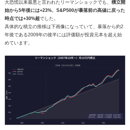
大恐慌以来最悪と言われたリーマンショックでも、
積立開
始から5年後には+23%、S&P500が暴落前の高値に戻った
時点では+30%超
でした。
具体的な積立の推移は下画像になっていて、暴落から約2
年後である2009年の後半には評価額が投資元本を超え始
めています。