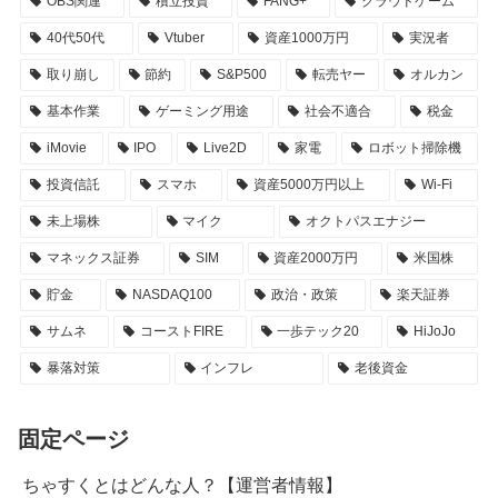
OBS関連
積立投資
FANG+
クラウドゲーム
40代50代
Vtuber
資産1000万円
実況者
取り崩し
節約
S&P500
転売ヤー
オルカン
基本作業
ゲーミング用途
社会不適合
税金
iMovie
IPO
Live2D
家電
ロボット掃除機
投資信託
スマホ
資産5000万円以上
Wi-Fi
未上場株
マイク
オクトパスエナジー
マネックス証券
SIM
資産2000万円
米国株
貯金
NASDAQ100
政治・政策
楽天証券
サムネ
コーストFIRE
一歩テック20
HiJoJo
暴落対策
インフレ
老後資金
固定ページ
ちゃすくとはどんな人？【運営者情報】