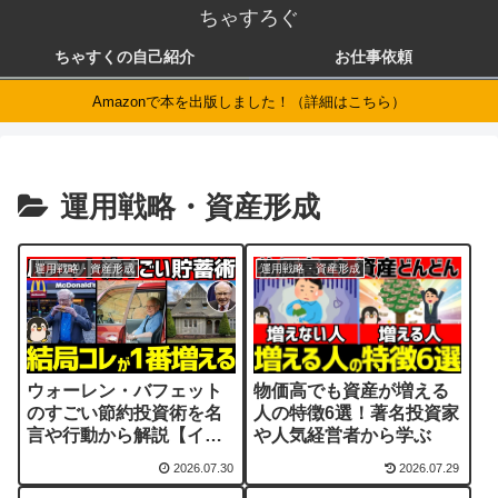
ちゃすろぐ
ちゃすくの自己紹介
お仕事依頼
Amazonで本を出版しました！（詳細はこちら）
運用戦略・資産形成
運用戦略・資産形成
運用戦略・資産形成
ウォーレン・バフェット
物価高でも資産が増える
のすごい節約投資術を名
人の特徴6選！著名投資家
言や行動から解説【イン
や人気経営者から学ぶ
デックス投資】
2026.07.30
2026.07.29