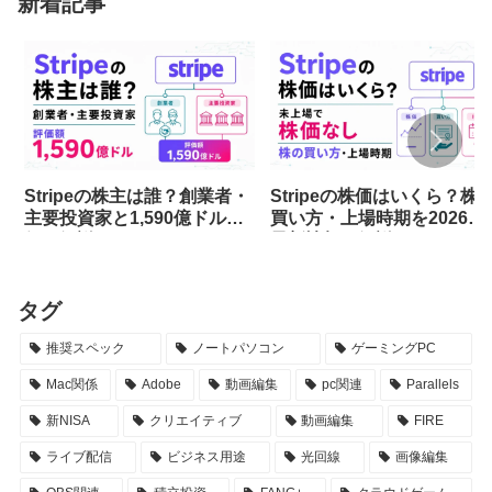
新着記事
Stripeの株主は誰？創業者・
Stripeの株価はいくら？株
主要投資家と1,590億ドル評
買い方・上場時期を2026年
価を解説
最新情報で解説
タグ
推奨スペック
ノートパソコン
ゲーミングPC
Mac関係
Adobe
動画編集
pc関連
Parallels
新NISA
クリエイティブ
動画編集
FIRE
ライブ配信
ビジネス用途
光回線
画像編集