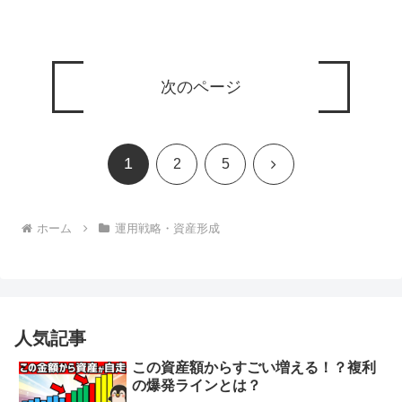
次のページ
1
次
2
5
へ
ホーム
運用戦略・資産形成
人気記事
この資産額からすごい増える！？複利
の爆発ラインとは？