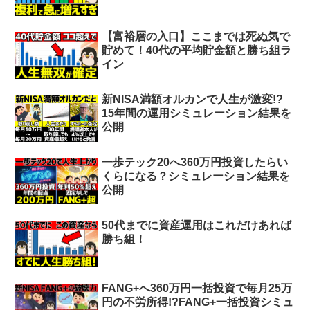
【富裕層の入口】ここまでは死ぬ気で
貯めて！40代の平均貯金額と勝ち組ラ
イン
新NISA満額オルカンで人生が激変!?
15年間の運用シミュレーション結果を
公開
一歩テック20へ360万円投資したらい
くらになる？シミュレーション結果を
公開
50代までに資産運用はこれだけあれば
勝ち組！
FANG+へ360万円一括投資で毎月25万
円の不労所得!?FANG+一括投資シミュ