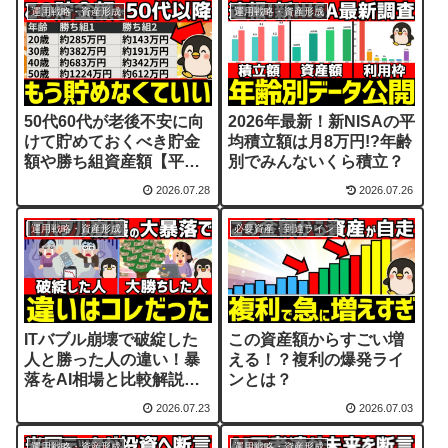
運用戦略・資産形成
運用戦略・資産形成
50代60代が老後不安に向
2026年最新！新NISAの平
けて貯めておくべき貯金
均積立額は月8万円!?年齢
額や勝ち組資産額【平均
別でみんないくら積立？
値/中央値】
2026.07.28
2026.07.26
運用戦略・資産形成
必要資産・到達ライン
ITバブル崩壊で破綻した
この資産額からすごい増
人と勝った人の違い！暴
える！？複利の爆発ライ
落をAI相場と比較解説
ンとは？
【AIバブル】
2026.07.23
2026.07.03
運用戦略・資産形成
運用戦略・資産形成