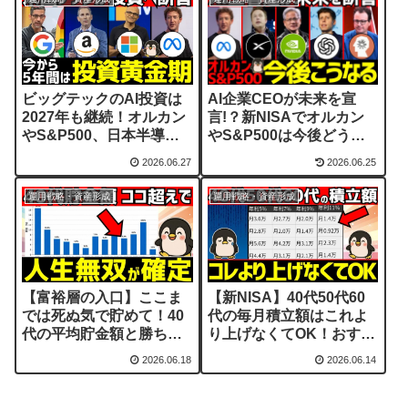
ビッグテックのAI投資は
AI企業CEOが未来を宣
2027年も継続！オルカン
言!？新NISAでオルカン
やS&P500、日本半導体
やS&P500は今後どうな
には追い風！
る？
2026.06.27
2026.06.25
運用戦略・資産形成
運用戦略・資産形成
【富裕層の入口】ここま
【新NISA】40代50代60
では死ぬ気で貯めて！40
代の毎月積立額はこれよ
代の平均貯金額と勝ち組
り上げなくてOK！おすす
ライン
め積立額をシミュレーシ
2026.06.18
2026.06.14
ョン