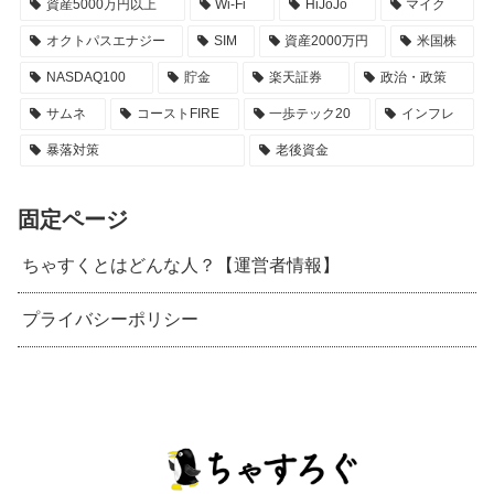
資産5000万円以上
Wi-Fi
HiJoJo
マイク
オクトパスエナジー
SIM
資産2000万円
米国株
NASDAQ100
貯金
楽天証券
政治・政策
サムネ
コーストFIRE
一歩テック20
インフレ
暴落対策
老後資金
固定ページ
ちゃすくとはどんな人？【運営者情報】
プライバシーポリシー