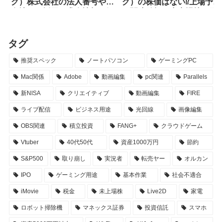
ク）株式会社の法人番号や所
ク）の株価はない⁉︎上場予定
在地は？採用・求人情報も解
と関連銘柄・未上場株の買
説
方を解説
タグ
推奨スペック
ノートパソコン
ゲーミングPC
Mac関係
Adobe
動画編集
pc関連
Parallels
新NISA
クリエイティブ
動画編集
FIRE
ライブ配信
ビジネス用途
光回線
画像編集
OBS関連
積立投資
FANG+
クラウドゲーム
Vtuber
40代50代
資産1000万円
節約
S&P500
取り崩し
実況者
転売ヤー
オルカン
IPO
ゲーミング用途
基本作業
社会不適合
iMovie
税金
未上場株
Live2D
家電
ロボット掃除機
マネックス証券
投資信託
スマホ