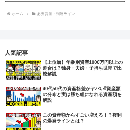
ホーム
必要資産・到達ライン
人気記事
【上位層】年齢別資産1000万円以上の
割合は？独身・夫婦・子持ち世帯で比
較解説
40代50代の資産格差がヤバい⁉︎資産額
の分布と実は勝ち組になれる資産額を
解説
この資産額からすごい増える！？複利
の爆発ラインとは？