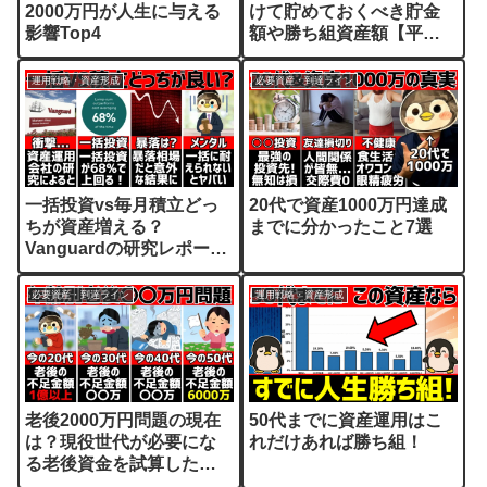
2000万円が人生に与える
けて貯めておくべき貯金
影響Top4
額や勝ち組資産額【平均
値/中央値】
運用戦略・資産形成
必要資産・到達ライン
一括投資vs毎月積立どっ
20代で資産1000万円達成
ちが資産増える？
までに分かったこと7選
Vanguardの研究レポート
から結果を解説
必要資産・到達ライン
運用戦略・資産形成
老後2000万円問題の現在
50代までに資産運用はこ
は？現役世代が必要にな
れだけあれば勝ち組！
る老後資金を試算したら
衝撃の結果だった….