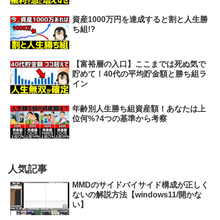
資産1000万円を達成すると割と人生勝
ち組!?
【富裕層の入口】ここまでは死ぬ気で
貯めて！40代の平均貯金額と勝ち組ラ
イン
年齢別人生勝ち組資産額！あなたは上
位何%?4つの基準から考察
人気記事
MMDのサイドバイサイド構成が正しく
ないの解説方法【windows11/開かな
い】