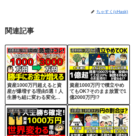
ちゃすく(cHask)
関連記事
必要資産・到達ライン
運用戦略・資産形成
資産1000万円超えると資
資産1000万円で積立やめ
産が爆増する理由5選！人
てもOK?そのまま放置で1
生勝ち組に変わる変化
億2000万円!?
【資産運用/初心者】
必要資産・到達ライン
必要資産・到達ライン