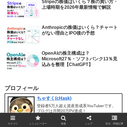
Stripeの株価はいくら？株の買い方・
上場時期を2026年最新情報で解説
Anthropicの株価はいくら？チャート
がない理由とIPO後の予想
OpenAIの株主構成は？
Microsoft27％・ソフトバンク13％見
込みを整理【ChatGPT】
プロフィール
ちゃすく(cHask)
登録者5万人超え資産形成系YouTuberです。
ブログは月間20万PV達成！
noteでは入金力を簡単に上げるための副業
YouTubeについて書いてます。
カテゴリ
シミュレーター
検索
シェア
目次・関連記事
お仕事依頼は
こちら