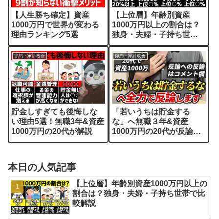
【人生勝ち確定】資産
【上位層】年齢別資産
1000万円で世界が変わる
1000万円以上の割合は？
理由ランキング5選
独身・夫婦・子持ち世帯
で比較解説
節約・家計改善
節約・家計改善
貯金しすぎても後悔しな
「若いうちは貯金する
い理由5選！無職3年&資産
な」へ無職３年&資産
1000万円の20代が解説
1000万円の20代が反論し
ます
本日の人気記事
【上位層】年齢別資産1000万円以上の
割合は？独身・夫婦・子持ち世帯で比
較解説