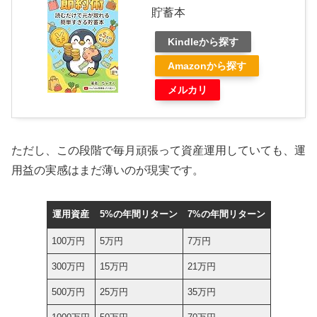
貯蓄本
Kindleから探す
Amazonから探す
メルカリ
ただし、この段階で毎月頑張って資産運用していても、運
用益の実感はまだ薄いのが現実です。
運用資産
5%の年間リターン
7%の年間リターン
100万円
5万円
7万円
300万円
15万円
21万円
500万円
25万円
35万円