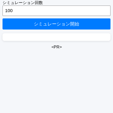
シミュレーション回数
暴落の間隔（年）
〜
シミュレーション開始
暴落時のマイナス年利（%）
〜
<PR>
※暴落年は入力値をマイナス年利として適用（例：20% → -20%年利）