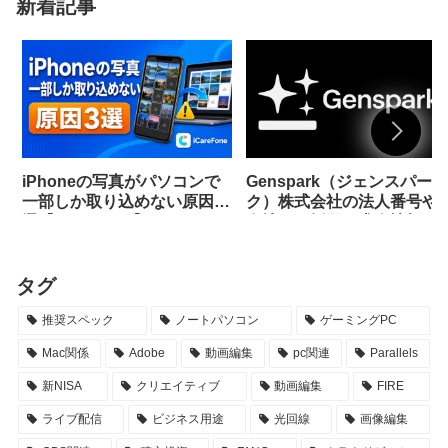
新着記事
iPhoneの写真がパソコンで
Genspark（ジェンスパー
一部しか取り込めない原因3
ク）株式会社の法人番号や
選【iCareFone】
在地は？採用・求人情報も
説
タグ
推奨スペック
ノートパソコン
ゲーミングPC
Mac関係
Adobe
動画編集
pc関連
Parallels
新NISA
クリエイティブ
動画編集
FIRE
ライブ配信
ビジネス用途
光回線
画像編集