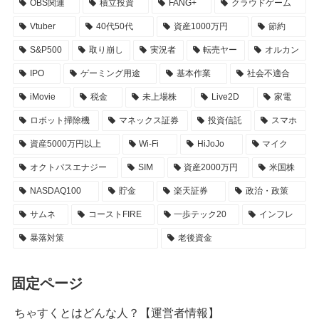
OBS関連
積立投資
FANG+
クラウドゲーム
Vtuber
40代50代
資産1000万円
節約
S&P500
取り崩し
実況者
転売ヤー
オルカン
IPO
ゲーミング用途
基本作業
社会不適合
iMovie
税金
未上場株
Live2D
家電
ロボット掃除機
マネックス証券
投資信託
スマホ
資産5000万円以上
Wi-Fi
HiJoJo
マイク
オクトパスエナジー
SIM
資産2000万円
米国株
NASDAQ100
貯金
楽天証券
政治・政策
サムネ
コーストFIRE
一歩テック20
インフレ
暴落対策
老後資金
固定ページ
ちゃすくとはどんな人？【運営者情報】