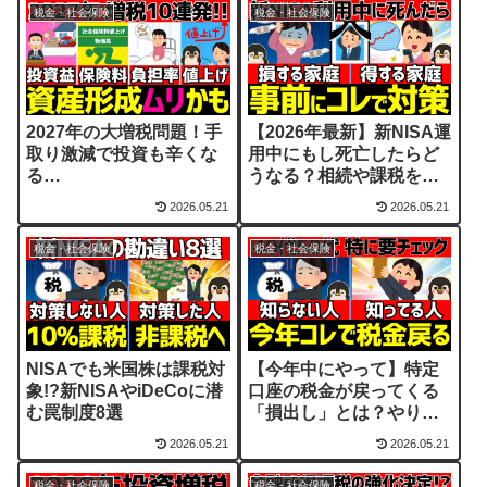
税金・社会保険
税金・社会保険
2027年の大増税問題！手
【2026年最新】新NISA運
取り激減で投資も辛くな
用中にもし死亡したらど
る…
うなる？相続や課税を解
説
2026.05.21
2026.05.21
税金・社会保険
税金・社会保険
NISAでも米国株は課税対
【今年中にやって】特定
象!?新NISAやiDeCoに潜
口座の税金が戻ってくる
む罠制度8選
「損出し」とは？やり方
を解説
2026.05.21
2026.05.21
税金・社会保険
税金・社会保険