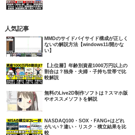
人気記事
MMDのサイドバイサイド構成が正しく
ないの解説方法【windows11/開かな
い】
【上位層】年齢別資産1000万円以上の
割合は？独身・夫婦・子持ち世帯で比
較解説
無料のLive2D制作ソフトは？スマホ版
やオススメソフトを解説
NASDAQ100・SOX・FANG+はどれ
がいい？違い・リスク・積立結果を比
較