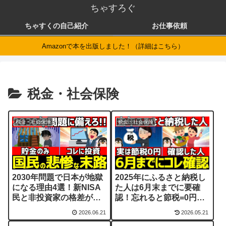
ちゃすろぐ
ちゃすくの自己紹介
お仕事依頼
Amazonで本を出版しました！（詳細はこちら）
税金・社会保険
税金・社会保険
税金・社会保険
2030年問題で日本が地獄
2025年にふるさと納税し
になる理由4選！新NISA
た人は6月末までに要確
民と非投資家の格差が拡
認！忘れると節税=0円…
大
住民税決定通知書の見る
2026.06.21
2026.05.21
べき箇所を徹底解説