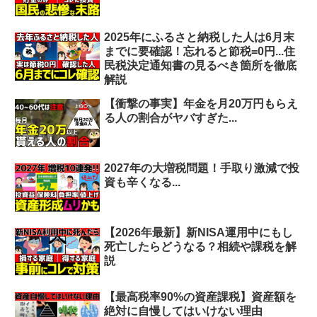
2025年にふるさと納税した人は6月末
までに要確認！忘れると節税=0円...住
民税決定通知書の見るべき箇所を徹底
解説
【衝撃の事実】年金を月20万円もらえ
る人の割合がヤバすぎた...
2027年の大増税問題！手取り激減で投
資も辛くなる...
【2026年最新】新NISA運用中にもし
死亡したらどうなる？相続や課税を解
説
【最高税率90%の資産課税】資産額を
絶対に自慢してはいけない理由