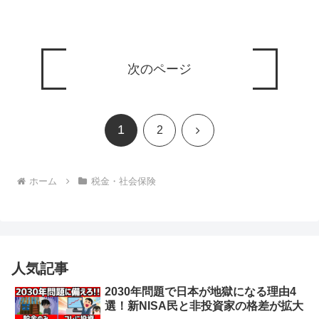
次のページ
1
次
2
へ
ホーム
税金・社会保険
人気記事
2030年問題で日本が地獄になる理由4
選！新NISA民と非投資家の格差が拡大