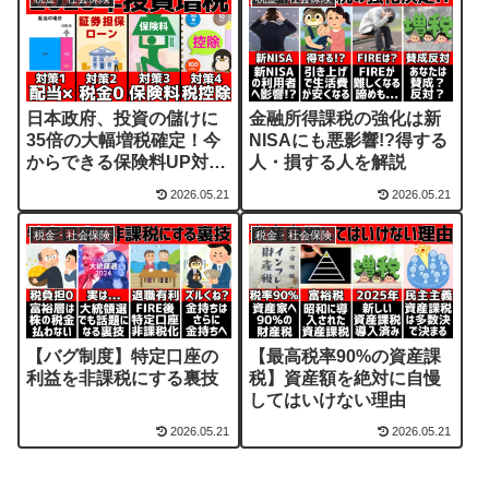
日本政府、投資の儲けに
金融所得課税の強化は新
35倍の大幅増税確定！今
NISAにも悪影響!?得する
からできる保険料UP対策
人・損する人を解説
4選
2026.05.21
2026.05.21
税金・社会保険
税金・社会保険
【バグ制度】特定口座の
【最高税率90%の資産課
利益を非課税にする裏技
税】資産額を絶対に自慢
してはいけない理由
2026.05.21
2026.05.21