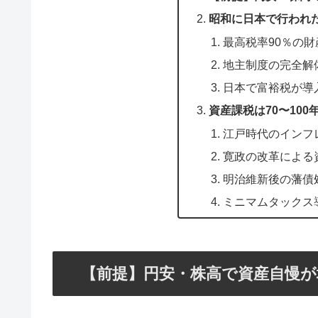
昭和に日本で行われ
最高税率90％の財
地主制度の完全解体（
日本で富裕税が導入
資産課税は70〜100年
江戸時代のインフレ
寛政の改革による資
明治維新後の藩債処
ミニマムタックス導
【前提】円安・株高で資産自慢