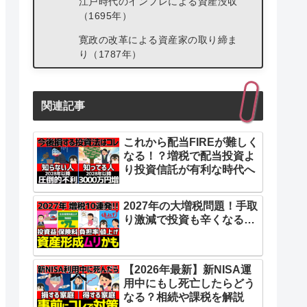
江戸時代のインフレによる資産没収
（1695年）
寛政の改革による資産家の取り締ま
り（1787年）
明治維新後の藩債処分（1871年）
ミニマムタックス導入（2025年開
関連記事
始）
これから配当FIREが難しく
なる！？増税で配当投資よ
り投資信託が有利な時代へ
2027年の大増税問題！手取
り激減で投資も辛くなる…
【2026年最新】新NISA運
用中にもし死亡したらどう
なる？相続や課税を解説