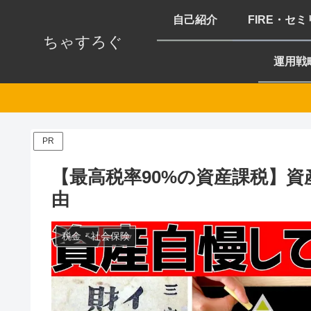
自己紹介
FIRE・セ
ちゃすろぐ
運用戦
PR
【最高税率90%の資産課税】
由
税金・社会保険