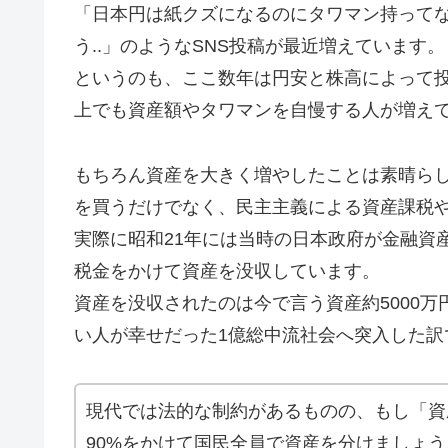
「日本円は紙クズになるのにタワマン持ってない
う..」のようなSNS投稿が最近増えています。
というのも、ここ数年は円安と株高によって投
上でも資産額やタワマンを自慢する人が増え
もちろん資産を大きく増やしたことは素晴ら
を買うだけでなく、民主主義による資産課税
実際に昭和21年には当時の日本政府が金融資
税金をかけて資産を没収しています。
資産を没収されたのは今で言う資産約5000
い人が幸せだった1億総中流社会へ突入した訳
現代では法的な制約があるものの、もし「資産
90%をかけて国民全員で資産を分けましょ