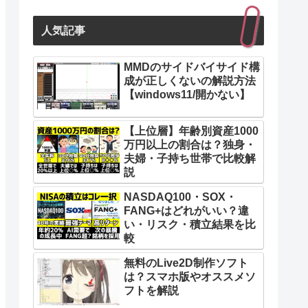
人気記事
MMDのサイドバイサイド構
成が正しくないの解説方法
【windows11/開かない】
【上位層】年齢別資産1000
万円以上の割合は？独身・
夫婦・子持ち世帯で比較解
説
NASDAQ100・SOX・
FANG+はどれがいい？違
い・リスク・積立結果を比
較
無料のLive2D制作ソフト
は？スマホ版やオススメソ
フトを解説