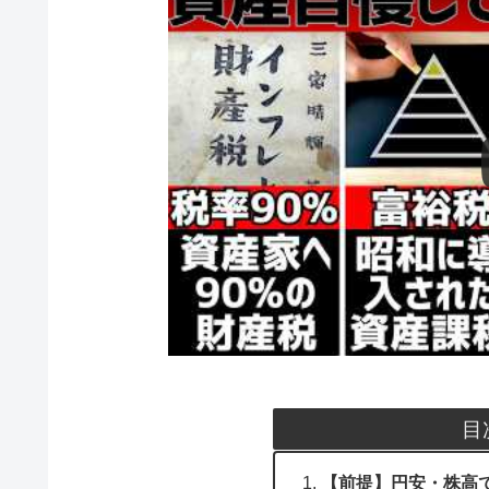
目
【前提】円安・株高