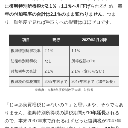
に
復興特別所得税が2.1％→1.1％へ引下げ
られるため、
毎
年の付加税率の合計は2.1％のまま変わりません
。つま
り、単年度で見れば手取りへの影響はほぼゼロです。
項目
現行
2027年1月以降
復興特別所得税率
2.1％
1.1％
防衛特別所得税
なし
所得税額の1％
付加税率の合計
2.1％
2.1％（変わらない）
復興税の課税期間
2037年末まで
2047年末まで（10年延長）
※出典：令和8年度税制改正大綱、財務省
「じゃあ実質増税じゃないの？」と思いきや、そうでもあ
りません。復興特別所得税の課税期間が
10年延長
される
ので、本来2037年末で終わるはずだった復興税が2047年