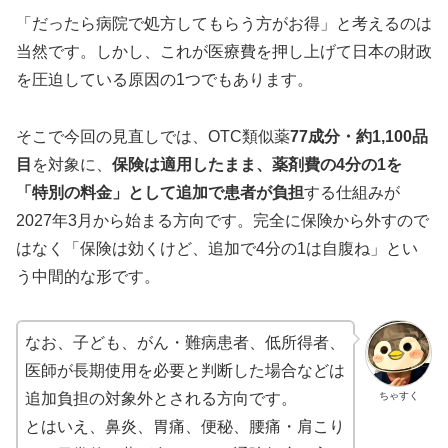
「だったら病院で処方してもらう方がお得」と考えるのは
当然です。しかし、これが医療費を押し上げて日本の財政
を圧迫している原因の1つでもあります。
そこで今回の見直しでは、OTC類似薬
77成分・約1,100品
目
を対象に、
保険は適用したまま、薬剤費の4分の1を
「特別の料金」として追加で患者が負担
する仕組みが
2027年3月から始まる方向です。完全に保険から外すので
はなく「保険は効くけど、追加で4分の1は自腹ね」とい
う中間的な形です。
なお、子ども、がん・難病患者、低所得者、
医師が長期使用を必要と判断した場合などは
ちゃすく
追加負担の対象外とされる方向です。
とはいえ、鼻炎、胃痛、便秘、腰痛・肩こり