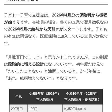
子ども・子育て支援金は、
2026年4月分の保険料から徴収
が始まります
。会社員の場合、多くの企業で翌月徴収なの
で
2026年5月の給与から天引きがスタート
します。子ども
の有無は関係なく、医療保険に加入している全員が対象で
す。
「月数百円でしょ？」と思うかもしれませんが、この制度
は
段階的に増える設計
になっています。初年度だけ見て
「たいしたことない」と油断していると、2〜3年後に
「あれ、結構増えてない？」となります。
令和8年度（2026年）
令和10年度（2028年）
年収
本人負担/月
本人負担/月（参考試算）
200万円
192円
約350円前後 ※