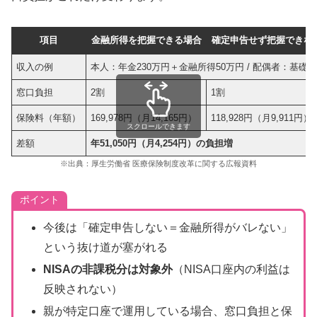
項目
金融所得を把握できる場合
確定申告せず把握できな
収入の例
本人：年金230万円＋金融所得50万円 / 配偶者：基礎年
窓口負担
2割
1割
保険料（年額）
169,978円（月14,165円）
118,928円（月9,911円）
スクロールできます
差額
年51,050円（月4,254円）の負担増
※出典：厚生労働省 医療保険制度改革に関する広報資料
ポイント
今後は「確定申告しない＝金融所得がバレない」
という抜け道が塞がれる
NISAの非課税分は対象外
（NISA口座内の利益は
反映されない）
親が特定口座で運用している場合、窓口負担と保