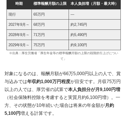
時期
標準報酬月額の上限
本人負担増（月額・最大時）
現行
65万円
―
2027年9月～
68万円
約2,745円
2028年9月～
71万円
約5,490円
2029年9月～
75万円
約9,100円
※出典：厚生労働省「厚生年金等の標準報酬月額の上限の段階的引上げについ
て」
対象になるのは、報酬月額が66万5,000円以上の人で、賞
与込みでは
年収約1,000万円程度
が目安です。月収75万円
以上の人では、厚労省の試算で
本人負担分が月9,100円増
（社会保険料控除を考慮すると実質月約6,100円増）。一
方、その状態が10年続いた場合は将来の年金額が
月約
5,100円
増える計算です。