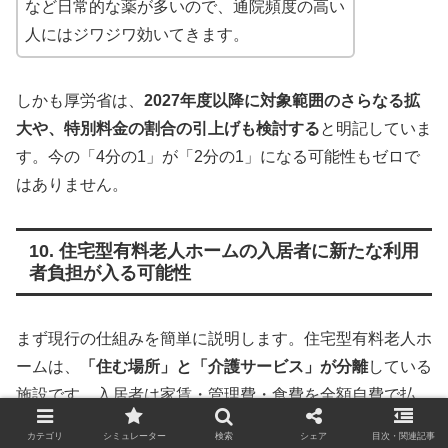
など日常的な薬が多いので、通院頻度の高い
人にはジワジワ効いてきます。
しかも厚労省は、
2027年度以降に対象範囲のさらなる拡
大や、特別料金の割合の引上げも検討する
と明記していま
す。今の「4分の1」が「2分の1」になる可能性もゼロで
はありません。
10. 住宅型有料老人ホームの入居者に新たな利用
者負担が入る可能性
まず現行の仕組みを簡単に説明します。住宅型有料老人ホ
ームは、
「住む場所」と「介護サービス」が分離
している
施設です。入居者は家賃・管理費・食費を全額自費で払
い、介護が必要になったら
外部の介護事業者を利用して介
カテゴリ
シミュレーター
検索
シェア
目次・関連記事