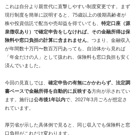
これは自分より親世代に直撃しやすい制度変更です。まず
現行制度を簡単に説明すると、75歳以上の後期高齢者が
株や投資信託で配当や売却益を得ていても、
特定口座（源
泉徴収あり）で確定申告をしなければ、その金融所得は保
険料や窓口負担の計算に含まれません
。つまり、金融収入
が年間数十万円〜数百万円あっても、自治体から見れば
「年金だけの人」として扱われ、保険料も窓口負担も安く
済んでいました。
今回の見直しでは、
確定申告の有無にかかわらず、法定調
書ベースで金融所得を自動的に反映する
方向が示されてい
ます。施行は
公布後1年以内
で、2027年3月ごろが想定さ
れています。
厚労省が示した具体例で見ると、同じ収入でも保険料と窓
口負担がこれだけ変わります。