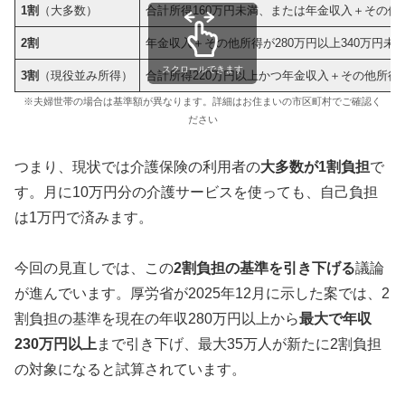
1割
（大多数）
合計所得160万円未満、または年金収入＋その他所
2割
年金収入＋その他所得が280万円以上340万円未
スクロールできます
3割
（現役並み所得）
合計所得220万円以上かつ年金収入＋その他所得3
※夫婦世帯の場合は基準額が異なります。詳細はお住まいの市区町村でご確認く
ださい
つまり、現状では介護保険の利用者の
大多数が1割負担
で
す。月に10万円分の介護サービスを使っても、自己負担
は1万円で済みます。
今回の見直しでは、この
2割負担の基準を引き下げる
議論
が進んでいます。厚労省が2025年12月に示した案では、2
割負担の基準を現在の年収280万円以上から
最大で年収
230万円以上
まで引き下げ、最大35万人が新たに2割負担
の対象になると試算されています。