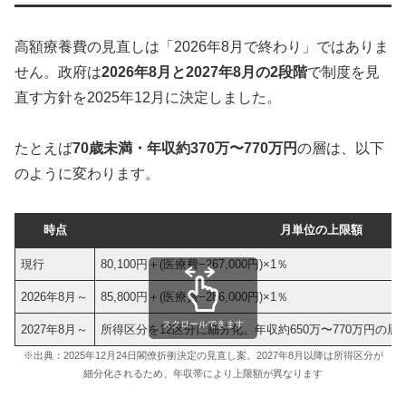
高額療養費の見直しは「2026年8月で終わり」ではありま
せん。政府は
2026年8月と2027年8月の2段階
で制度を見
直す方針を2025年12月に決定しました。
たとえば
70歳未満・年収約370万〜770万円
の層は、以下
のように変わります。
時点
月単位の上限額
現行
80,100円＋(医療費−267,000円)×1％
2026年8月～
85,800円＋(医療費−286,000円)×1％
スクロールできます
2027年8月～
所得区分を12区分に細分化。年収約650万〜770万円の層では
※出典：2025年12月24日閣僚折衝決定の見直し案。2027年8月以降は所得区分が
細分化されるため、年収帯により上限額が異なります