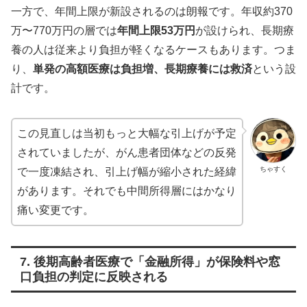
一方で、年間上限が新設されるのは朗報です。年収約370
万〜770万円の層では
年間上限53万円
が設けられ、長期療
養の人は従来より負担が軽くなるケースもあります。つま
り、
単発の高額医療は負担増、長期療養には救済
という設
計です。
この見直しは当初もっと大幅な引上げが予定
されていましたが、がん患者団体などの反発
ちゃすく
で一度凍結され、引上げ幅が縮小された経緯
があります。それでも中間所得層にはかなり
痛い変更です。
7. 後期高齢者医療で「金融所得」が保険料や窓
口負担の判定に反映される