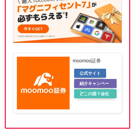
moomoo証券
公式サイト
紹介キャンペー
ン
どこの国？会社
概要