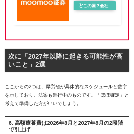
ン
どこの国？会社
概要
次に「2027年以降に起きる可能性が高
いこと」2選
ここからの2つは、厚労省が具体的なスケジュールと数字
を示しており、法案も進行中のものです。「ほぼ確定」と
考えて準備した方がいいでしょう。
6. 高額療養費は2026年8月と2027年8月の2段階
で引上げ