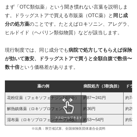
まず「OTC類似薬」という聞き慣れない言葉を説明しま
す。ドラッグストアで買える市販薬（OTC薬）と
同じ成
分の処方薬
のことです。たとえばロキソニン、アレグラ、
ヒルドイド（ヘパリン類似物質）などが該当します。
現行制度では、同じ成分でも
病院で処方してもらえば保険
が効いて激安、ドラッグストアで買うと全額自腹で数倍〜
数十倍
という価格差があります。
薬の例
病院処方（3割負担）
ドラ
花粉症薬（フェキソフェナジン14日分）
約87〜241円
約743
解熱鎮痛薬（ロキソプロフェン4日分）
約36円
約299
スクロールできます
湿布薬（ロキソプロフェンテープ14枚）
約53〜54円
約525
※出典：厚労省試算、全国保険医団体連合会資料