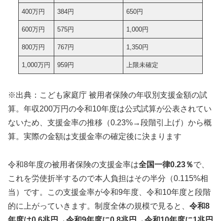
400万円
384円
650円
600万円
575円
1,000円
800万円
767円
1,350円
1,000万円
959円
上限未確定
※出典：こども家庭庁 被用者保険の年収別支援金額の試
算。年収200万円の令和10年度は公式試算が公表されてい
ないため、支援金率の推移（0.23%→段階引上げ）から概
算。実際の金額は支援金率の確定後に決まります
令和8年度の被用者保険の支援金率は
全国一律0.23％
で、
これを労使折半するので本人負担はその半分（0.115%相
当）です。この支援金率が令和9年度、令和10年度と段階
的に上がっていきます。制度全体の規模で見ると、
令和8
年度は0.6兆円→令和9年度に0.8兆円→令和10年度に1兆円