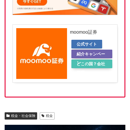
moomoo証券
公式サイト
紹介キャンペー
ン
どこの国？会社
概要
税金・社会保険
税金