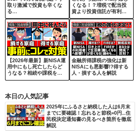
取り激減で投資も辛くな
くなる！？増税で配当投
る…
資より投資信託が有利な
時代へ
税金・社会保険
税金・社会保険
【2026年最新】新NISA運
金融所得課税の強化は新
用中にもし死亡したらど
NISAにも悪影響!?得する
うなる？相続や課税を解
人・損する人を解説
説
本日の人気記事
2025年にふるさと納税した人は6月末
までに要確認！忘れると節税=0円...住
民税決定通知書の見るべき箇所を徹底
解説