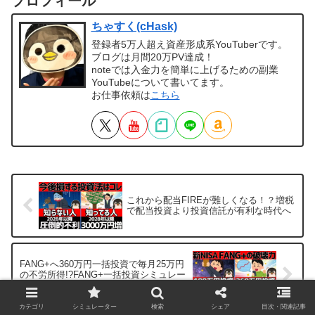
プロフィール
ちゃすく(cHask)
登録者5万人超え資産形成系YouTuberです。
ブログは月間20万PV達成！
noteでは入金力を簡単に上げるための副業
YouTubeについて書いてます。
お仕事依頼は
こちら
これから配当FIREが難しくなる！？増税
で配当投資より投資信託が有利な時代へ
FANG+へ360万円一括投資で毎月25万円
の不労所得!?FANG+一括投資シミュレー
ションした結果…
カテゴリ
シミュレーター
検索
シェア
目次・関連記事