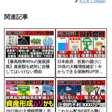
ちゃすく(cHask)
関連記事
税金・社会保険
税金・社会保険
【最高税率90%の資産課
日本政府、投資の儲けに
税】資産額を絶対に自慢
35倍の大幅増税確定！今
してはいけない理由
からできる保険料UP対策
4選
税金・社会保険
FIRE・セミリタイア
2027年の大増税問題！手
これから配当FIREが難し