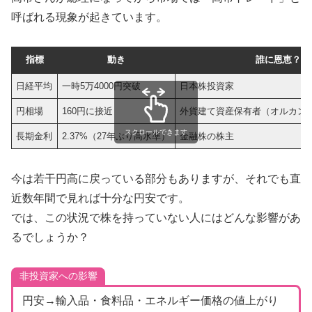
呼ばれる現象が起きています。
指標
動き
誰に恩恵？
日経平均
一時5万4000円突破
日本株投資家
円相場
160円に接近
外貨建て資産保有者（オルカン・S
スクロールできます
長期金利
2.37%（27年ぶり高水準）
金融株の株主
今は若干円高に戻っている部分もありますが、それでも直
近数年間で見れば十分な円安です。
では、この状況で株を持っていない人にはどんな影響があ
るでしょうか？
非投資家への影響
円安→輸入品・食料品・エネルギー価格の値上がり