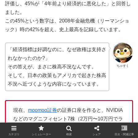
評価し、45%が「4年前より経済的に悪化した」と回答し
ました。
この45%という数字は、2008年金融危機（リーマンショ
ック）時の42%を超え、史上最高を記録しています。
「経済指標は好調なのに、なぜ政権は支持さ
れなかったのか?」
ちゃすく
その答えが、まさに株高不況なんです。
そして、日本の政策もアメリカで起きた株高
不況へ近づくような内容になっています。
現在、
moomoo証券
の証券口座を作ると、NVIDIA
などのマグニフィセント7株（2万円〜10万円でラ
ンダム）を無料で貰えるキャンペーンが開催中！
カテゴリ
シミュレーター
検索
シェア
目次・関連記事
貰ってから解約しても大丈夫なので、無料で株を