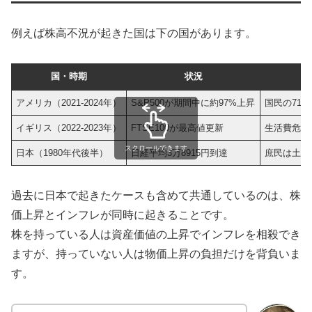
例えば株高不況が起きた国は下の国があります。
国・時期
状況
アメリカ（2021-2024年）
S&P500が期間中に約97%上昇
国民の71
イギリス（2022-2023年）
FTSE100が最高値更新
生活費危機（Co
スクロールできます
日本（1980年代後半）
日経平均3万8915円到達
庶民は土地
過去に日本で起きたケースも含めて共通しているのは、株
価上昇とインフレが同時に起きることです。
株を持っている人は資産価値の上昇でインフレを相殺でき
ますが、持っていない人は物価上昇の負担だけを背負いま
す。