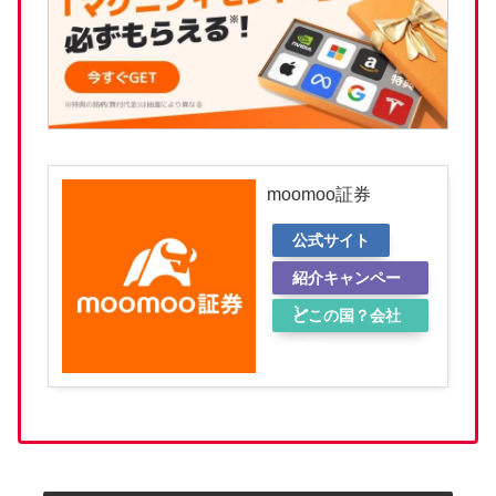
moomoo証券
公式サイト
紹介キャンペー
ン
どこの国？会社
概要