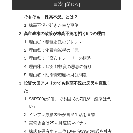
目次
そもそも「株高不況」とは？
株高不況が起きた主な事例
高市政権の政策が株高不況を招く5つの理由
理由①：積極財政のジレンマ
理由②：消費税減税の「罠」
理由③：「高市トレード」の構造
理由④：17分野投資の恩恵の偏り
理由⑤：防衛費増額の財源問題
投資大国アメリカでも株高不況は庶民を直撃し
た
S&P500は2倍、でも国民の7割が「経済は悪
い」
インフレ累積22%が国民生活を直撃
実質賃金は25ヶ月連続マイナス
株式を保有する上位10%が93%の株式を独占