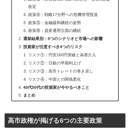
改定
政策④：戦略17分野への危機管理投資
政策⑤：金融緩和継続の姿勢
政策⑥：資産運用立国の継続
選挙結果別：4つのシナリオと市場への影響
投資家が注意すべき4つのリスク
リスク①：円安160円突破と為替介入
リスク②：日銀の早期利上げ
リスク③：高市トレードの巻き戻し
リスク④：中国との関係悪化
40代50代の投資家が今やるべきこと
まとめ
高市政権が掲げる6つの主要政策