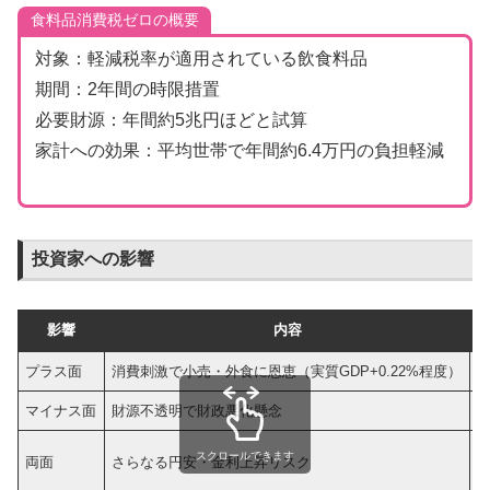
食料品消費税ゼロの概要
対象：軽減税率が適用されている飲食料品
期間：2年間の時限措置
必要財源：年間約5兆円ほどと試算
家計への効果：平均世帯で年間約6.4万円の負担軽減
投資家への影響
影響
内容
プラス面
消費刺激で小売・外食に恩恵（実質GDP+0.22%程度）
マイナス面
財源不透明で財政悪化懸念
スクロールできます
両面
さらなる円安・金利上昇リスク