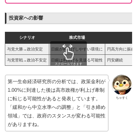
投資家への影響
シナリオ
株式市場
与党大勝→政治安定
日銀が利上げしやすい環境に
円高方向に振れ
与党苦戦→政治不安定
日銀は利上げを見送る可能性
円安継続
スクロールできます
第一生命経済研究所の分析では、政策金利が
1.00%に到達した後は高市政権が利上げ牽制
ちゃすく
に転じる可能性があると発表しています。
「緩和から中立水準への調整」と「引き締め
領域」では、政府のスタンスが変わる可能性
がありますね。