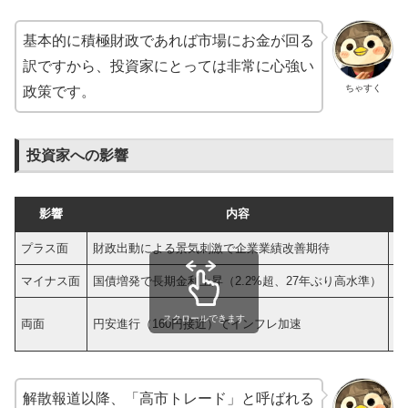
基本的に積極財政であれば市場にお金が回る
訳ですから、投資家にとっては非常に心強い
ちゃすく
政策です。
投資家への影響
影響
内容
プラス面
財政出動による景気刺激で企業業績改善期待
日
マイナス面
国債増発で長期金利上昇（2.2%超、27年ぶり高水準）
不
輸
スクロールできます
両面
円安進行（160円接近）でインフレ加速
輸
解散報道以降、「高市トレード」と呼ばれる