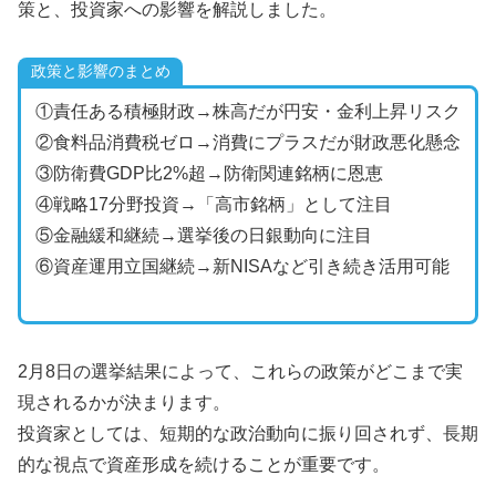
策と、投資家への影響を解説しました。
政策と影響のまとめ
①責任ある積極財政→株高だが円安・金利上昇リスク
②食料品消費税ゼロ→消費にプラスだが財政悪化懸念
③防衛費GDP比2%超→防衛関連銘柄に恩恵
④戦略17分野投資→「高市銘柄」として注目
⑤金融緩和継続→選挙後の日銀動向に注目
⑥資産運用立国継続→新NISAなど引き続き活用可能
2月8日の選挙結果によって、これらの政策がどこまで実
現されるかが決まります。
投資家としては、短期的な政治動向に振り回されず、長期
的な視点で資産形成を続けることが重要です。