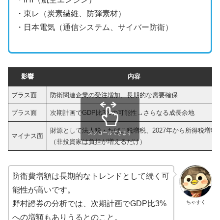
・東レ（炭素繊維、防弾素材）
・日本電気（通信システム、サイバー防衛）
影響
内容
プラス面
防衛関連企業の受注増加、長期的な需要確保
プラス面
次期計画でGDP比3%の可能性→さらなる成長余地
財源として法人税・たばこ税増税、2027年から所得税増税
スクロールできます
マイナス面
（非投資家は負担が増えるだけ）
防衛費増額は長期的なトレンドとして続く可
能性が高いです。
ちゃすく
野村證券の分析では、次期計画でGDP比3%
への増額もありうるとのこと。