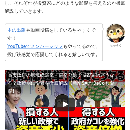
し、それぞれが投資家にどのような影響を与えるのか徹底
解説していきます。
本の出版
や動画投稿をしているちゃすくで
す！
ちゃすく
YouTubeでメンバーシップ
もやってるので、
投げ銭感覚で応援してくれると嬉しいです。
高市政権の解散総選挙・選挙公約で投資家はどうな
る？政策別に影響を徹底解説【新NISAとiDeCoも影
響】