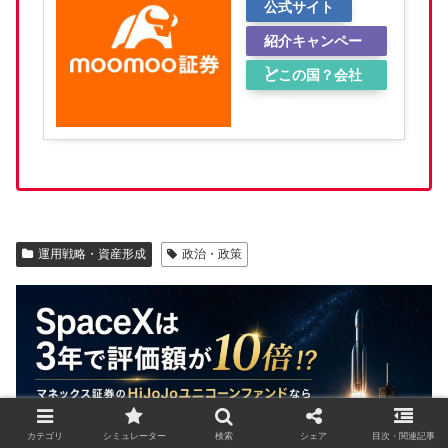
公式サイト
紹介キャンペー
ン
どこの国？会社
概要
運用戦略・資産形成
政治・政策
カテゴリ
シミュレーター
検索
シェア
目次・関連記事