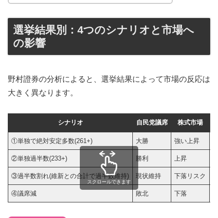
選挙結果別：4つのシナリオと市場へ
の影響
野村證券の分析によると、選挙結果によって市場の反応は
大きく異なります。
シナリオ
自民党議席
株式市場
①単独で絶対安定多数(261+)
大勝
強い上昇
②単独過半数(233+)
勝利
上昇
③過半数割れ(維新との合計で過半数維持)
現状維持
下落リスク
スクロールできます
④議席減
敗北
下落