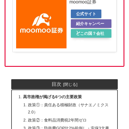
moomoo証券
公式サイト
紹介キャンペー
ン
どこの国？会社
概要
目次
高市政権が掲げる6つの主要政策
政策①：責任ある積極財政（サナエノミクス
2.0）
政策②：食料品消費税2年間ゼロ
政策③：防衛費GDP比2%前倒し・安保3文書