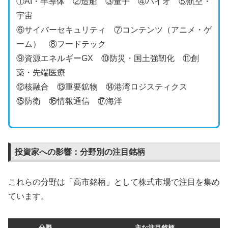
①AI・半導体 ②造船 ③量子 ④バイオ ⑤航空・
宇宙
⑥サイバーセキュリティ ⑦コンテンツ（アニメ・ゲ
ーム） ⑧フードテック
⑨資源エネルギーGX ⑩防災・国土強靭化 ⑪創
薬・先端医療
⑫核融合 ⑬重要鉱物 ⑭港湾ロジスティクス
⑮防衛 ⑯情報通信 ⑰海洋
投資家への影響：分野別の注目銘柄
これらの分野は「高市銘柄」として株式市場で注目を集め
ています。
分野
主な注目銘柄