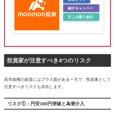
紹介キャンペー
ン
どこの国？会社
概要
投資家が注意すべき4つのリスク
高市政権の政策にはプラス面がある一方で、投資家として
注意すべきリスクも存在します。
リスク①：円安160円突破と為替介入