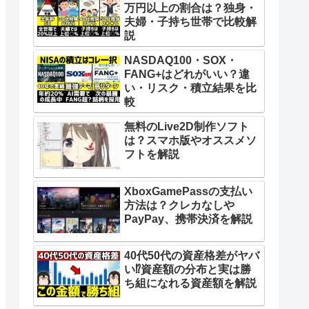
万円以上の割合は？独身・
夫婦・子持ち世帯で比較解
説
NASDAQ100・SOX・
FANG+はどれがいい？違
い・リスク・積立結果を比
較
無料のLive2D制作ソフト
は？スマホ版やオススメソ
フトを解説
XboxGamePassの支払い
方法は？クレカなしや
PayPay、携帯決済を解説
40代50代の資産格差がヤバ
い⁉︎資産額の分布と実は勝
ち組になれる資産額を解説