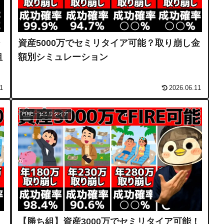
シ
資産5000万でセミリタイア可能？取り崩し金
狙
額別シミュレーション
1
2026.06.11
FIRE・セミリタイア
【勝ち組】資産3000万でセミリタイア可能！