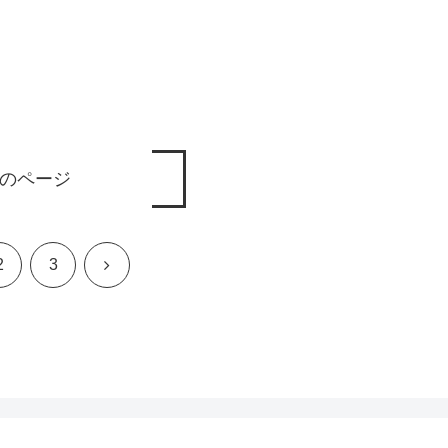
のページ
次
2
3
へ