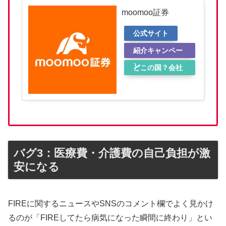
moomoo証券
公式サイト
紹介キャンペー
ン
どこの国？会社
概要
バグ3：医療費・介護費の自己負担が激
安になる
FIREに関するニュースやSNSのコメント欄でよく見かけ
るのが「FIREしてたら病気になった瞬間に終わり」とい