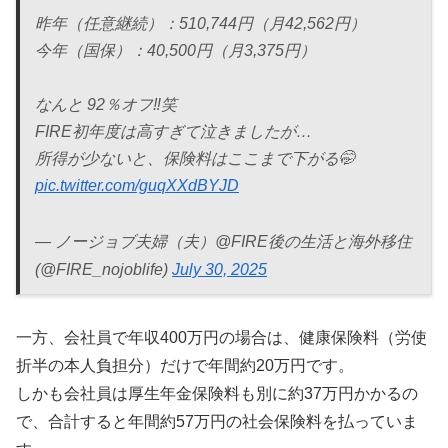
昨年（任意継続）：510,744円（月42,562円）
今年（国保）：40,500円（月3,375円）
なんと 92％オフ‼️笑
FIRE初年度は高すぎて泣きましたが…
所得が少ないと、保険料はここまで下がる🤭
pic.twitter.com/guqXXdBYJD
— ノージョブ夫婦（夫）@FIRE後の生活と海外移住
(@FIRE_nojoblife)
July 30, 2025
一方、会社員で年収400万円の場合は、健康保険料（労使
折半の本人負担分）だけで年間約20万円です。
しかも会社員は厚生年金保険料も別に約37万円かかるの
で、合計すると年間約57万円の社会保険料を払っていま