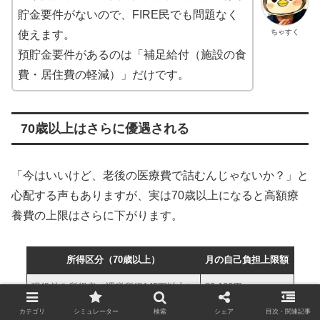
貯金要件がないので、FIRE民でも問題なく
ちゃすく
使えます。
預貯金要件があるのは「補足給付（施設の食
費・居住費の軽減）」だけです。
70歳以上はさらに優遇される
「今はいいけど、老後の医療費で詰むんじゃないか？」と
心配する声もありますが、実は70歳以上になると高額療
養費の上限はさらに下がります。
所得区分（70歳以上）
月の自己負担上限額
現役並み所得者（課税所得145万以上）
80,100円 ＋ α
一般（課税所得145万未満）
57,600円
カテゴリ
シミュレーター
検索
シェア
目次・関連記事