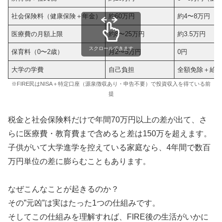
社会保険料（健康保険＋年金）
約60万円
約4〜8万円
医療費の月額上限
約8〜25万円
約3.5万円
スクロールできます
保育料（0〜2歳）
月2〜5万円
0円
大学の学費
自己負担
全額免除＋給
※FIRE民はNISA＋特定口座（源泉徴収あり・申告不要）で投資収入を得ている前
提
税金と社会保険料だけで年間70万円以上の差が出て、さ
らに医療費・教育費まで含めると差は150万を超えます。
子供がいて大学進学を控えている家庭なら、4年間で数百
万円単位の差に膨らむこともあります。
なぜこんなことが起きるのか？
その”元凶”は実はたった1つの仕組みです。
そしてこの仕組みを理解すれば、FIRE後の生活がいかに