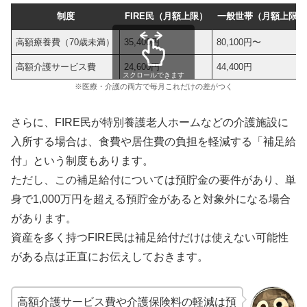
制度
FIRE民（月額上限）
一般世帯（月額上限）
高額療養費（70歳未満）
35,400円
80,100円〜
高額介護サービス費
24,600円
44,400円
スクロールできます
※医療・介護の両方で毎月これだけの差がつく
さらに、FIRE民が特別養護老人ホームなどの介護施設に
入所する場合は、食費や居住費の負担を軽減する「補足給
付」という制度もあります。
ただし、この補足給付については預貯金の要件があり、単
身で1,000万円を超える預貯金があると対象外になる場合
があります。
資産を多く持つFIRE民は補足給付だけは使えない可能性
がある点は正直にお伝えしておきます。
高額介護サービス費や介護保険料の軽減は預