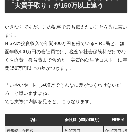
「実質手取り」が150万以上違う
いきなりですが、この記事で最も伝えたいことを先に言い
ます。
NISAの投資収入で年間400万円を得ているFIRE民と、額
面年収400万円の会社員では、税金や社会保険料だけでな
く医療費・教育費まで含めた「実質的な生活コスト」に年
間150万円以上の差がつきます。
「いやいや、同じ400万でそんなに差がつくわけないだ
ろ」と思いますよね。
でも実際に内訳を見ると、こうなります。
項目
会社員（年収400万）
FIRE民（
所得税＋住民税
約20万円
0〜6万円（源