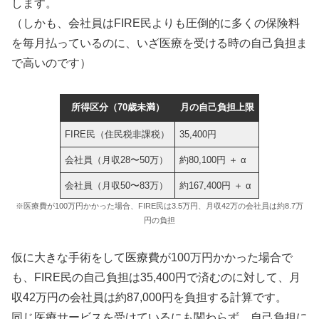
します。
（しかも、会社員はFIRE民よりも圧倒的に多くの保険料
を毎月払っているのに、いざ医療を受ける時の自己負担ま
で高いのです）
所得区分（70歳未満）
月の自己負担上限
FIRE民（住民税非課税）
35,400円
会社員（月収28〜50万）
約80,100円 ＋ α
会社員（月収50〜83万）
約167,400円 ＋ α
※医療費が100万円かかった場合、FIRE民は3.5万円、月収42万の会社員は約8.7万
円の負担
仮に大きな手術をして医療費が100万円かかった場合で
も、FIRE民の自己負担は35,400円で済むのに対して、月
収42万円の会社員は約87,000円を負担する計算です。
同じ医療サービスを受けているにも関わらず、自己負担に