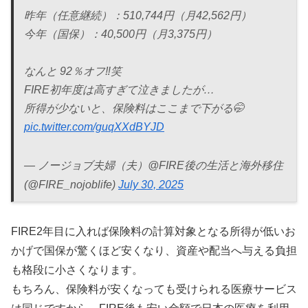
昨年（任意継続）：510,744円（月42,562円）
今年（国保）：40,500円（月3,375円）
なんと 92％オフ‼️笑
FIRE初年度は高すぎて泣きましたが…
所得が少ないと、保険料はここまで下がる🤭
pic.twitter.com/guqXXdBYJD
— ノージョブ夫婦（夫）@FIRE後の生活と海外移住
(@FIRE_nojoblife)
July 30, 2025
FIRE2年目に入れば保険料の計算対象となる所得が低いお
かげで国保が驚くほど安くなり、資産や配当へ与える負担
も格段に小さくなります。
もちろん、保険料が安くなっても受けられる医療サービス