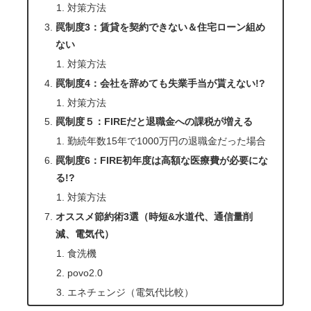
対策方法
罠制度3：賃貸を契約できない＆住宅ローン組め
ない
対策方法
罠制度4：会社を辞めても失業手当が貰えない!?
対策方法
罠制度５：FIREだと退職金への課税が増える
勤続年数15年で1000万円の退職金だった場合
罠制度6：FIRE初年度は高額な医療費が必要にな
る!?
対策方法
オススメ節約術3選（時短&水道代、通信量削
減、電気代）
食洗機
povo2.0
エネチェンジ（電気代比較）