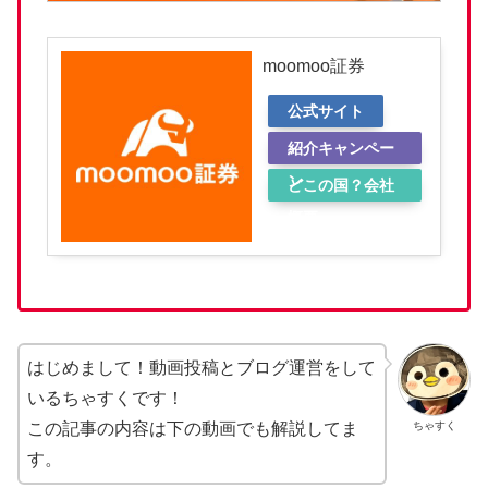
moomoo証券
公式サイト
紹介キャンペー
ン
どこの国？会社
概要
はじめまして！動画投稿とブログ運営をして
いるちゃすくです！
ちゃすく
この記事の内容は下の動画でも解説してま
す。