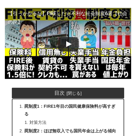
【引っかかるな】FIREしたら不利な社会制度6選【社会
の罠】
目次
罠制度1：FIRE1年目の国民健康保険料が高すぎ
る
対策方法
罠制度2：ほぼ無収入でも国民年金は上がる傾向