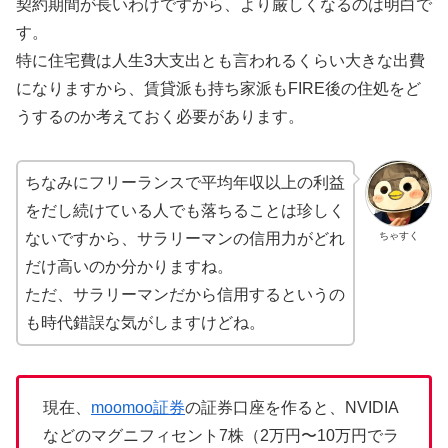
契約期間が長いわけですから、より厳しくなるのは明白で
す。
特に住宅費は人生3大支出とも言われるくらい大きな出費
になりますから、賃貸派も持ち家派もFIRE後の住処をど
うするのか考えておく必要があります。
ちなみにフリーランスで平均年収以上の利益
をだし続けている人でも落ちることは珍しく
ちゃすく
ないですから、サラリーマンの信用力がどれ
だけ高いのか分かりますね。
ただ、サラリーマンだから信用するというの
も時代錯誤な気がしますけどね。
現在、
moomoo証券
の証券口座を作ると、NVIDIA
などのマグニフィセント7株（2万円〜10万円でラ