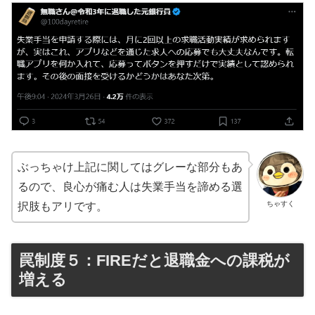
ぶっちゃけ上記に関してはグレーな部分もあ
るので、良心が痛む人は失業手当を諦める選
ちゃすく
択肢もアリです。
罠制度５：FIREだと退職金への課税が
増える