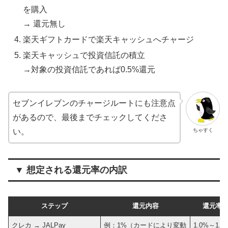
を購入
→ 還元無し
楽天ギフトカードで楽天キャッシュへチャージ
楽天キャッシュで投資信託の積立
→対象の投資信託であれば0.5%還元
セブンイレブンのチャージルートにも注意点
があるので、最後までチェックしてくださ
ちゃすく
い。
▼ 想定される還元率の内訳
ステップ
還元内容
還元率
クレカ → JALPay
例：1%（カードにより変動
1.0%～1.5