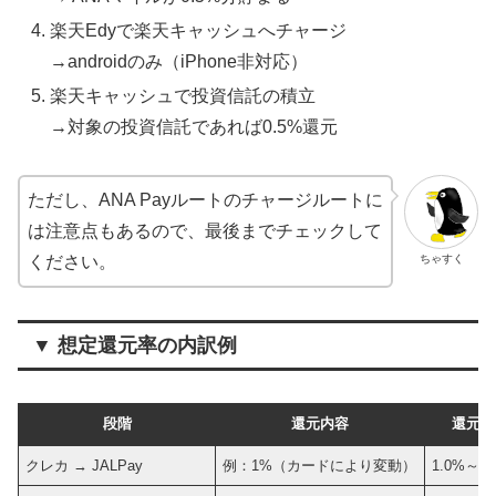
楽天Edyで楽天キャッシュへチャージ
→androidのみ（iPhone非対応）
楽天キャッシュで投資信託の積立
→対象の投資信託であれば0.5%還元
ただし、ANA Payルートのチャージルートに
は注意点もあるので、最後までチェックして
ちゃすく
ください。
▼ 想定還元率の内訳例
段階
還元内容
還元率
クレカ → JALPay
例：1%（カードにより変動）
1.0%～1.