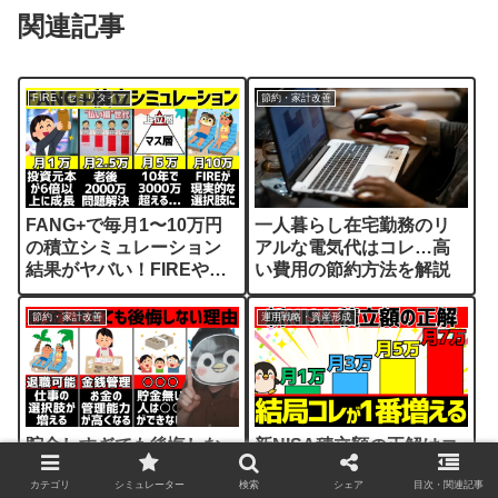
関連記事
FIRE・セミリタイア
節約・家計改善
FANG+で毎月1〜10万円
一人暮らし在宅勤務のリ
の積立シミュレーション
アルな電気代はコレ…高
結果がヤバい！FIREやセ
い費用の節約方法を解説
ミリタイアも狙えるか？
節約・家計改善
運用戦略・資産形成
貯金しすぎても後悔しな
新NISA積立額の正解はコ
い理由5選！無職3年&資産
レ！年齢別オススメ積立
カテゴリ
シミュレーター
検索
シェア
目次・関連記事
1000万円の20代が解説
額