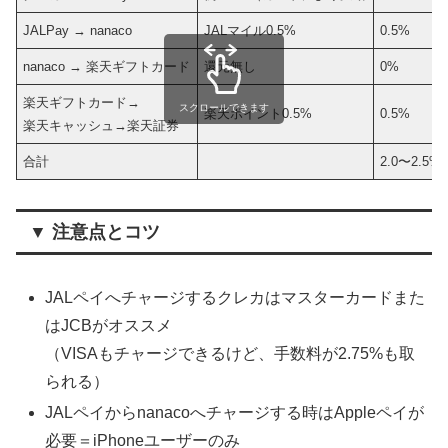
JALPay → nanaco
JALマイル0.5%
0.5%
nanaco → 楽天ギフトカード
還元無し
0%
楽天ギフトカード→
スクロールできます
楽天ポイント0.5%
0.5%
楽天キャッシュ→楽天証券
合計
2.0〜2.5%
▼ 注意点とコツ
JALペイへチャージするクレカはマスターカードまた
はJCBがオススメ
（VISAもチャージできるけど、手数料が2.75%も取
られる）
JALペイからnanacoへチャージする時はAppleペイが
必要＝iPhoneユーザーのみ