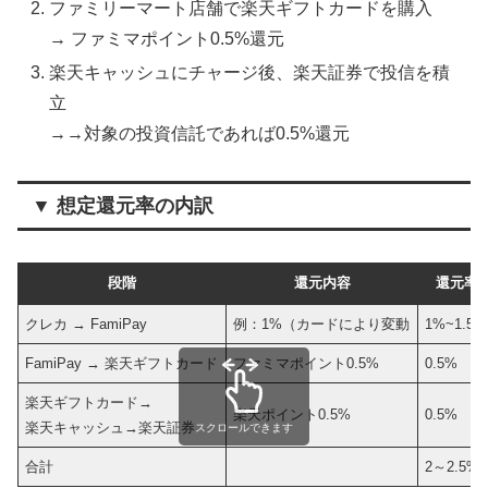
ファミリーマート店舗で楽天ギフトカードを購入
→ ファミマポイント0.5%還元
楽天キャッシュにチャージ後、楽天証券で投信を積
立
→→対象の投資信託であれば0.5%還元
▼ 想定還元率の内訳
段階
還元内容
還元率
クレカ → FamiPay
例：1%（カードにより変動
1%~1.5%
FamiPay → 楽天ギフトカード
ファミマポイント0.5%
0.5%
楽天ギフトカード→
楽天ポイント0.5%
0.5%
楽天キャッシュ→楽天証券
スクロールできます
合計
2～2.5%