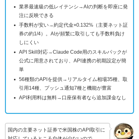
業界最速級の低レイテンシ→AIの判断を即座に発
注に反映できる
手数料が安い→約定代金×0.132%（主要ネット証
券の約1/4）。AIが頻繁に取引しても手数料負け
しにくい
API Skill対応→Claude Code用のスキルパックが
公式に用意されており、API連携の初期設定が簡
単
56種類のAPIを提供→リアルタイム相場35種、取
引用14種、プッシュ通知7種と機能が豊富
API利用料は無料→口座保有者なら追加課金なし
国内の主要ネット証券で米国株のAPI取引に
対応しているところ自体が少ないので、