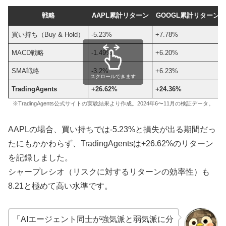
戦略
AAPL累計リターン
GOOGL累計リターン
買い持ち（Buy & Hold）
-5.23%
+7.78%
MACD戦略
-1.49%
+6.20%
SMA戦略
-3.2%
+6.23%
スクロールできます
TradingAgents
+26.62%
+24.36%
※TradingAgents公式サイトの実験結果より作成。2024年6〜11月の検証データ。
AAPLの場合、買い持ちでは-5.23%と損失が出る期間だっ
たにもかかわらず、TradingAgentsは+26.62%のリターン
を記録しました。
シャープレシオ（リスクに対するリターンの効率性）も
8.21と極めて高い水準です。
「AIエージェント同士が強気派と弱気派に分