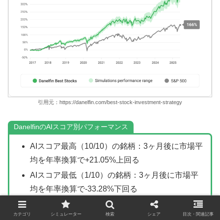
引用元：https://danelfin.com/best-stock-investment-strategy
DanelfinのAIスコア別パフォーマンス
AIスコア最高（10/10）の銘柄：3ヶ月後に市場平
均を年率換算で+21.05%上回る
AIスコア最低（1/10）の銘柄：3ヶ月後に市場平
均を年率換算で-33.28%下回る
Best Stocks戦略の累計リターン：
カテゴリ
シミュレーター
検索
シェア
目次・関連記事
+376%（2017〜2025年）vs S&P500の+166%