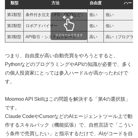
類型
方法
自由度
ハード
第1類型
条件付き注文（IFD・OCOなど）
低い
低い
第2類型
ロボアドバイザー
低い
低い
スクロールできます
第3類型
API取引・システムトレード
高い
高い（プログラミ
つまり、自由度が高い自動売買をやろうとすると、
PythonなどのプログラミングやAPIの知識が必要で、多く
の個人投資家にとっては参入ハードルが高かったわけで
す。
Moomoo API Skillはこの問題を解決する「第4の選択肢」
です。
Claude CodeやCursorなどのAIエージェントツール上で動
作するスキルパック（機能拡張）で、自然言語で「こうい
う条件で売買したい」と指示するだけで、AIがコードを自