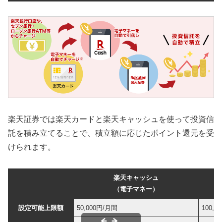
楽天証券では楽天カードと楽天キャッシュを使って投資信
託を積み立てることで、積立額に応じたポイント還元を受
けられます。
楽天キャッシュ
（電子マネー）
設定可能上限額
50,000円/月間
100,0