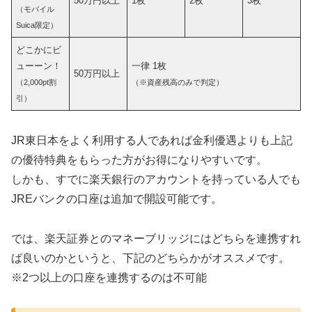
50万円以上
1枚
2枚
3枚
（モバイル
Suica限定）
どこかにビ
ューーン！
一律 1枚
50万円以上
（2,000pt割
（※資産残高のみで判定）
引）
JR東日本をよく利用する人であれば金利優遇よりも上記
の優待特典をもらった方がお得になりやすいです。
しかも、すでに楽天銀行のアカウントを持っている人でも
JREバンクの口座は追加で開設可能です。
では、楽天証券とのマネーブリッジにはどちらを連携すれ
ば良いのかというと、下記のどちらかがオススメです。
※2つ以上の口座を連携するのは不可能