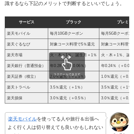
識するなら下記のメリットで判断するといいでしょう。
サービス
ブラック
プレミア
楽天モバイル
毎月10GBクーポン
毎月5GBクーポン
楽天ぐるなび
対象コース料理で5％還元
対象コース料理で
楽天市場
火・木＋1％、誕生月＋1％
火・木＋1％、誕生
楽天銀行（普通預金）
年0.28％（＋0.06％）
年0.24％（＋0.0
スクロールできます
楽天証券（積立）
2.0％還元（＋1.5％）
1.0％還元（＋0.5
楽天トラベル
3.5％還元（＋1％）
3.5％還元（＋1％
楽天損保
3.0％還元（＋0.5％）
3.0％還元（＋0.5
楽天モバイル
を使ってる人や旅行＆出張へ
よく行く人は切り替えても良いかもしれない