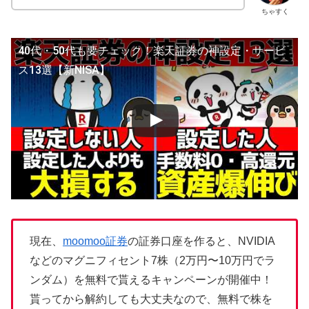
ちゃすく
40代・50代も要チェック！楽天証券の神設定・サービ
ス13選【新NISA】
現在、
moomoo証券
の証券口座を作ると、NVIDIA
などのマグニフィセント7株（2万円〜10万円でラ
ンダム）を無料で貰えるキャンペーンが開催中！
貰ってから解約しても大丈夫なので、無料で株を