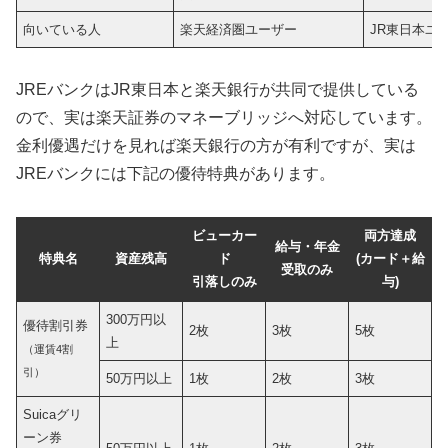
向いている人
楽天経済圏ユーザー
JR東日本ユ
JREバンクはJR東日本と楽天銀行が共同で提供している
ので、実は楽天証券のマネーブリッジへ対応しています。
金利優遇だけを見れば楽天銀行の方が有利ですが、実は
JREバンクには下記の優待特典があります。
ビューカー
両方達成
給与・年金
特典名
資産残高
ド
(カード＋給
受取のみ
引落しのみ
与)
300万円以
優待割引券
2枚
3枚
5枚
上
（運賃4割
引）
50万円以上
1枚
2枚
3枚
Suicaグリ
ーン券