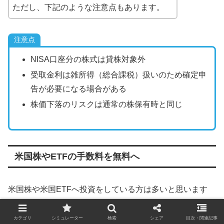
ただし、下記のような注意点もあります。
注意点
NISA口座分の株式は貸株対象外
受取金利は雑所得（総合課税）扱いのため確定申
告が必要になる場合がある
株価下落のリスクは通常の株保有時と同じ
米国株やETFの手数料を無料へ
米国株や米国ETFへ投資をしている方は多いと思います
が、実は日本円でそのまま売買すると下記のように為替手
数料がかかります。（通常の取引手数料とは別）
カテゴリ
シミュレーター
検索
シェア
目次・関連記事