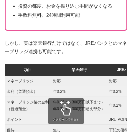
投資の都度、お金を振り込む手間がなくなる
手数料無料、24時間利用可能
しかし、実は楽天銀行だけではなく、JREバンクとのマネ
ーブリッジ連携も可能です。
項目
楽天銀行
JREバ
マネーブリッジ
対応
対応
金利（普通預金）
年0.2%
年0.2%
マネーブリッジ後の金利
年0.28％（300万円以下まで）
年0.2%
（普通預金）
年0.22％（300万円超え部分）
ポイント
楽天ポイント
JRE POINT
スクロールできます
優待
無し
下記の優待