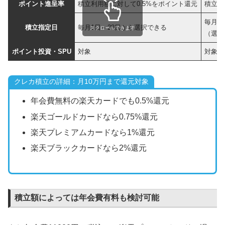
ポイント進呈率
積立利用額に対して0.5%をポイント還元
積立利
毎月1
積立指定日
毎月1日～28日から選択できる
スクロールできます
（選択
ポイント投資・SPU
対象
対象
クレカ積立の詳細：月10万円まで還元対象
年会費無料の楽天カードでも0.5%還元
楽天ゴールドカードなら0.75%還元
楽天プレミアムカードなら1%還元
楽天ブラックカードなら2%還元
積立額によっては年会費有料も検討可能