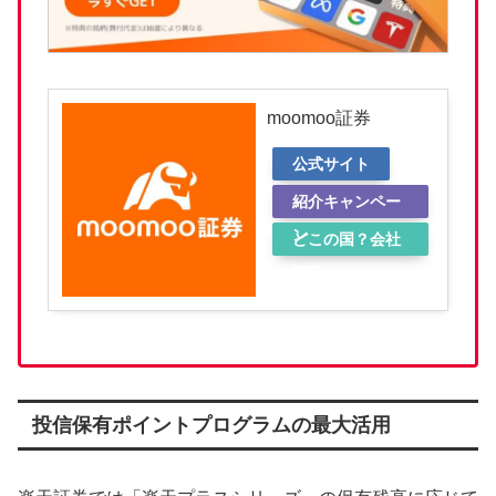
moomoo証券
公式サイト
紹介キャンペー
ン
どこの国？会社
概要
投信保有ポイントプログラムの最大活用