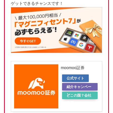
ゲットできるチャンスです！
moomoo証券
公式サイト
紹介キャンペー
ン
どこの国？会社
概要