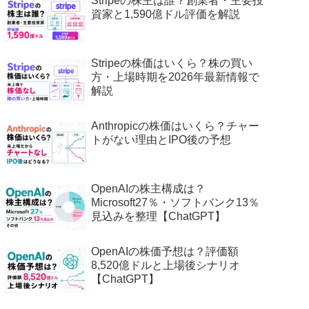
Stripeの株主は誰？創業者・主要投
資家と1,590億ドル評価を解説
Stripeの株価はいくら？株の買い
方・上場時期を2026年最新情報で
解説
Anthropicの株価はいくら？チャー
トがない理由とIPO後の予想
OpenAIの株主構成は？
Microsoft27％・ソフトバンク13％
見込みを整理【ChatGPT】
OpenAIの株価予想は？評価額
8,520億ドルと上場後シナリオ
【ChatGPT】