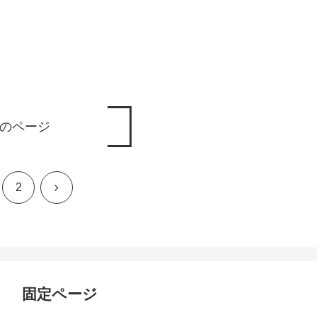
のページ
次
2
へ
固定ページ