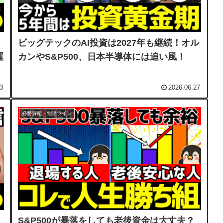
ビッグテックのAI投資は2027年も継続！オル
運
カンやS&P500、日本半導体には追い風！
3
2026.06.27
必要資産・到達ライン
S&P500が暴落をしても老後資金は大丈夫？