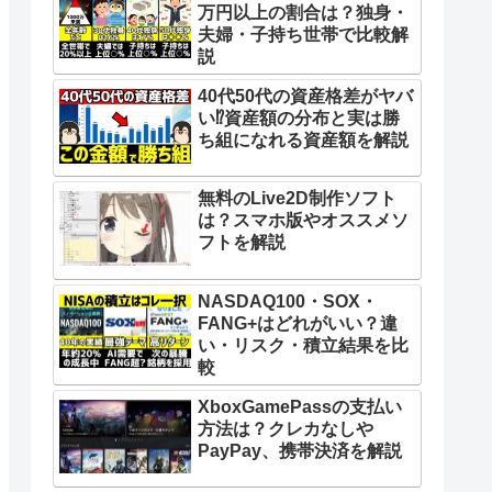
万円以上の割合は？独身・
夫婦・子持ち世帯で比較解
説
40代50代の資産格差がヤバ
い⁉︎資産額の分布と実は勝
ち組になれる資産額を解説
無料のLive2D制作ソフト
は？スマホ版やオススメソ
フトを解説
NASDAQ100・SOX・
FANG+はどれがいい？違
い・リスク・積立結果を比
較
XboxGamePassの支払い
方法は？クレカなしや
PayPay、携帯決済を解説