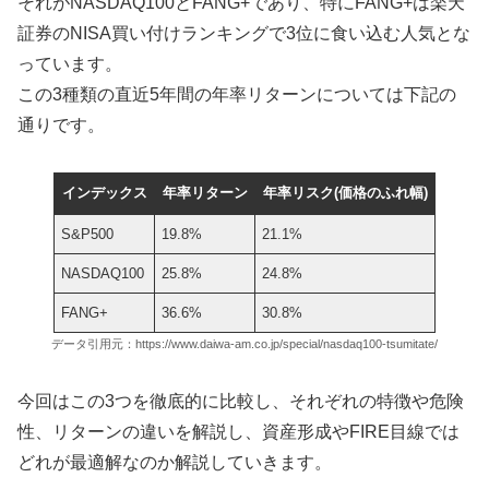
それがNASDAQ100とFANG+であり、特にFANG+は楽天
証券のNISA買い付けランキングで3位に食い込む人気とな
っています。
この3種類の直近5年間の年率リターンについては下記の
通りです。
インデックス
年率リターン
年率リスク(価格のふれ幅)
S&P500
19.8%
21.1%
NASDAQ100
25.8%
24.8%
FANG+
36.6%
30.8%
データ引用元：https://www.daiwa-am.co.jp/special/nasdaq100-tsumitate/
今回はこの3つを徹底的に比較し、それぞれの特徴や危険
性、リターンの違いを解説し、資産形成やFIRE目線では
どれが最適解なのか解説していきます。