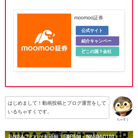
moomoo証券
公式サイト
紹介キャンペー
ン
どこの国？会社
概要
はじめまして！動画投稿とブログ運営をして
いるちゃすくです。
ちゃすく
新NISAはどれが最適解？S&P500・NASDAQ100・