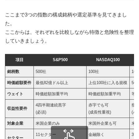
ここまで3つの指数の構成銘柄や選定基準を見てきまし
た。
ここからは、それぞれを比較しながら特徴と危険性を整理
していきましょう。
項目
S&P500
NASDAQ100
銘柄数
500社
100社
10
時価総額要件
最低82億ドル以上
上位100社に入る規模
50
ウェイト
時価総額加重平均
時価総額加重平均
等
4四半期連続黒字
赤字でも可
指
収益性要件
(必須)
(成長性重視)
(パ
対象企業
米国企業のみ
米国外企業も可
米
11セクター
金融除く
3
セクター