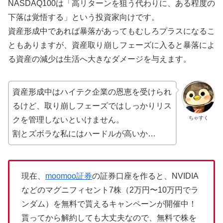
NASDAQ100は「高リターンを狙う代わりに、ある程度の
下落は覚悟する」という投資家向けです。
資産形成中であれば暴落があってもむしろプラスになるこ
ともありますが、資産取り崩しフェーズに入ると暴落によ
る資産の減少は生活へ大きなダメージを与えます。
資産形成中はハイテク企業の恩恵を受けられ
るけど、取り崩しフェーズではしっかりリス
ちゃすく
クを管理しないといけません。
割とズボラな私にはハードルが高いか…
現在、
moomoo証券
の証券口座を作ると、NVIDIA
などのマグニフィセント7株（2万円〜10万円でラ
ンダム）を無料で貰えるキャンペーンが開催中！
貰ってから解約しても大丈夫なので、無料で株を