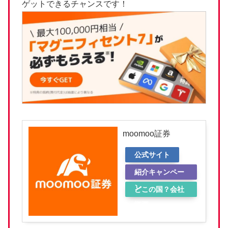
ゲットできるチャンスです！
moomoo証券
公式サイト
紹介キャンペー
ン
どこの国？会社
概要