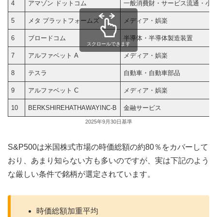
4
アマゾン ドットコム
一般消費財・サービス流通・小
5
メタ プラットフォームズ
メディア・娯楽
6
ブロードコム
半導体・半導体製造装置
スクロールできます
7
アルファベット A
メディア・娯楽
8
テスラ
自動車・自動車部品
9
アルファベット C
メディア・娯楽
10
BERKSHIREHATHAWAYINC-B
金融サービス
2025年9月30日基準
S&P500は米国株式市場の時価総額の約80％をカバーして
おり、あまり知らない方も多いのですが、実は下記のよう
な厳しい条件で銘柄が選定されています。
時価総額加重平均