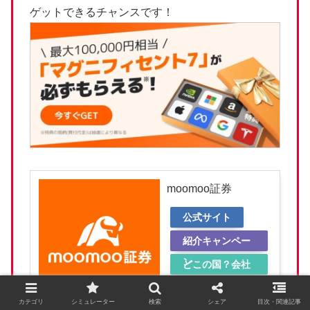
ゲットできるチャンスです！
moomoo証券
公式サイト
紹介キャンペー
ン
どこの国？会社
概要
カテゴリ
シミュレーター
検索
シェア
目次・関連記事