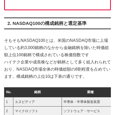
2. NASDAQ100の構成銘柄と選定基準
そもそもNASDAQ100とは、米国のNASDAQ市場に上場
している約3,000銘柄のなかから金融銘柄を除いた時価総
額上位100銘柄で構成されている株価指数です
ハイテク企業や成長株などが銘柄として多く組入れられて
おり、NASDAQ市場全体の時価総額の8割程度を占めてい
ます。構成銘柄の上位10は下表の通りです。
No.
銘柄
業種
1
エヌビディア
半導体・半導体製造装置
2
マイクロソフト
ソフトウェア・サービス