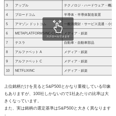
3
アップル
テクノロジ・ハードウェア・機器
4
ブロードコム
半導体・半導体製造装置
5
アマゾン ドットコム
一般消費財・サービス流通・小売
6
METAPLATFORMSINC-CLAS
メディア・娯楽
スクロールできます
7
テスラ
自動車・自動車部品
8
アルファベット A
メディア・娯楽
9
アルファベット C
メディア・娯楽
10
NETFLIXINC
メディア・娯楽
上位銘柄だけを見るとS&P500とかなり重複している印象
もありますが、100社しかないので1社あたりの比率は大
きくなっています。
また、実は銘柄の選定基準はS&P500と大きく異なります
↓