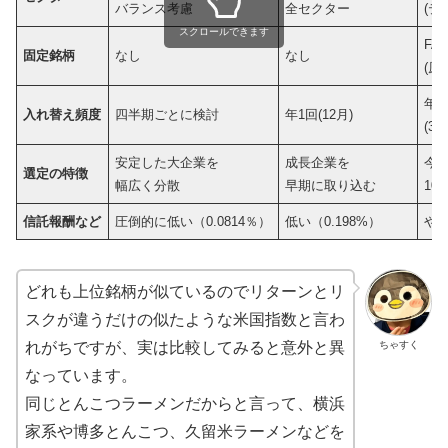
バランス考慮
全セクター
(テ
スクロールできます
FA
固定銘柄
なし
なし
(原
年4
入れ替え頻度
四半期ごとに検討
年1回(12月)
(3
安定した大企業を
成長企業を
今
選定の特徴
幅広く分散
早期に取り込む
10
信託報酬など
圧倒的に低い（0.0814％）
低い（0.198%）
やや
どれも上位銘柄が似ているのでリターンとリ
スクが違うだけの似たような米国指数と言わ
ちゃすく
れがちですが、実は比較してみると意外と異
なっています。
同じとんこつラーメンだからと言って、横浜
家系や博多とんこつ、久留米ラーメンなどを