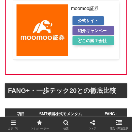
moomoo証券
公式サイト
紹介キャンペー
ン
どこの国？会社
概要
FANG+・一歩テック20との徹底比較
項目
SMT米国株式モメンタム
FANG+
銘柄数
21社
10社
カテゴリ
シミュレーター
検索
シェア
目次・関連記事