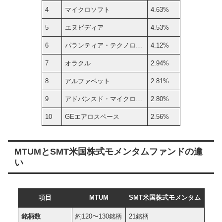
4
マイクロソフト
4.63%
5
エヌビディア
4.53%
6
パランティア・テクノロ…
4.12%
7
オラクル
2.94%
8
アルファベット
2.81%
9
アドバンスド・マイクロ…
2.80%
10
GEエアロスペース
2.56%
MTUMとSMT米国株式モメンタムファンドの違
い
項目
MTUM
SMT米国株式モメンタム
銘柄数
約120〜130銘柄
21銘柄