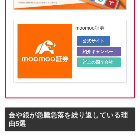
moomoo証券
公式サイト
紹介キャンペー
ン
どこの国？会社
概要
金や銀が急騰急落を繰り返している理
由5選