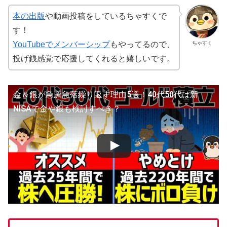
本の出版
や動画投稿をしているちゃすくで
す！
ちゃすく
YouTubeでメンバーシップ
もやってるので、
投げ銭感覚で応援してくれると嬉しいです。
金＆銀が急騰急落繰り返す理由5選！40代50代は新
NISAで金や銀も検討すべき？