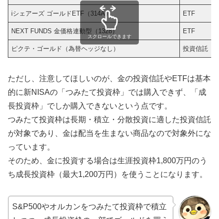
iシェアーズ ゴールドETF（314A）
ETF
0
NEXT FUNDS 金価格連動型（1328）
ETF
0
スクロールできます
ピクテ・ゴールド（為替ヘッジなし）
投資信託
0
ただし、注意してほしいのが、金の投資信託やETFは基本
的に新NISAの「つみたて投資枠」では購入できず、「成
長投資枠」でしか購入できないという点です。
つみたて投資枠は長期・積立・分散投資に適した投資信託
が対象であり、金は配当を生まない商品なので対象外にな
っています。
そのため、金に投資する場合は生涯投資枠1,800万円のう
ち成長投資枠（最大1,200万円）を使うことになります。
S&P500やオルカンをつみたて投資枠で積立