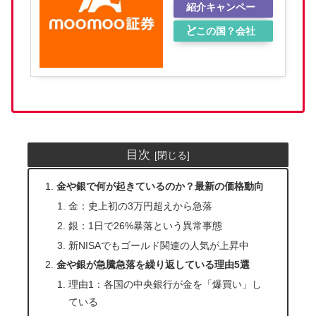
紹介キャンペー
ン
どこの国？会社
概要
目次
金や銀で何が起きているのか？最新の価格動向
金：史上初の3万円超えから急落
銀：1日で26%暴落という異常事態
新NISAでもゴールド関連の人気が上昇中
金や銀が急騰急落を繰り返している理由5選
理由1：各国の中央銀行が金を「爆買い」し
ている