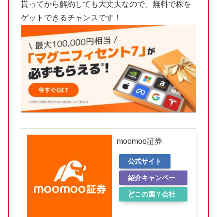
貰ってから解約しても大丈夫なので、無料で株を
ゲットできるチャンスです！
moomoo証券
公式サイト
紹介キャンペー
ン
どこの国？会社
概要