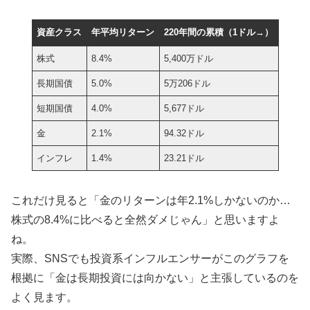
資産クラス
年平均リターン
220年間の累積（1ドル→）
株式
8.4%
5,400万ドル
長期国債
5.0%
5万206ドル
短期国債
4.0%
5,677ドル
金
2.1%
94.32ドル
インフレ
1.4%
23.21ドル
これだけ見ると「金のリターンは年2.1%しかないのか…
株式の8.4%に比べると全然ダメじゃん」と思いますよ
ね。
実際、SNSでも投資系インフルエンサーがこのグラフを
根拠に「金は長期投資には向かない」と主張しているのを
よく見ます。