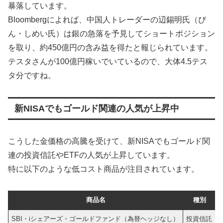
暴落しています。
Bloombergによれば、中国人トレーダーの辺錫明氏（び
ん・しめい氏）は銀の急落を予見してショートポジション
を取り、約450億円の含み益を得たと報じられています。
テスタさんが100億円稼いでいているので、大体4.5テス
タ分ですね。
新NISAでもゴールド関連の人気が上昇中
こうした金価格の高騰を受けて、新NISAでもゴールド関
連の投資信託やETFの人気が上昇しています。
特に以下のような低コスト商品が注目されています。
商品名
種別
SBI・iシェアーズ・ゴールドファンド（為替ヘッジなし）
投資信託
0