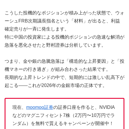
こうした投機的なポジションが積み上がった状態で、ウォ
ーシュFRB次期議長指名という「材料」が出ると、利益
確定売りが一斉に発生します。
特に中国の投資家による投機的ポジションの急速な解消が
急落を悪化させたと野村證券は分析しています。
つまり、金や銀の急騰急落は「構造的な上昇要因」と「投
機マネーの行き過ぎ」が組み合わさった結果です。
長期的な上昇トレンドの中で、短期的には激しい乱高下が
起こる——これが2026年の金銀市場の正体です。
現在、
moomoo証券
の証券口座を作ると、NVIDIA
などのマグニフィセント7株（2万円〜10万円でラ
ンダム）を無料で貰えるキャンペーンが開催中！