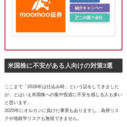
紹介キャンペー
ン
どこの国？会社
概要
米国株に不安がある人向けの対策3選
ここまで「2026年は仕込み時」という話をしてきました
が、とはいえ米国株への集中投資に不安を感じる人も多い
と思います。
2025年にオルカンに負けた事実もありますし、為替リス
クや地政学リスクも無視できません。