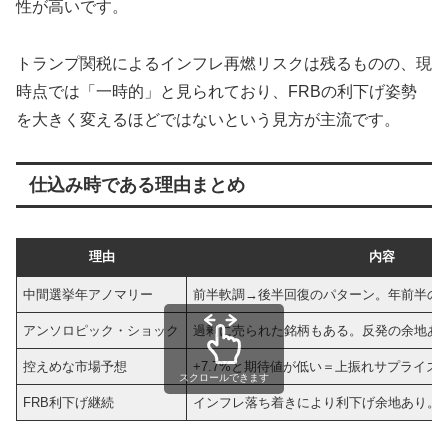
性が高いです。
トランプ関税によるインフレ再燃リスクは残るものの、現
時点では「一時的」と見られており、FRBの利下げ姿勢
を大きく変えるほどではないという見方が主流です。
仕込み時である理由まとめ
理由
内容
中間選挙年アノマリー
前半軟調→後半回復のパターン。年前半の
アンソロピック・ショック
過剰に売られた銘柄もある。反発の余地あ
控えめな市場予想
+7.7%と期待値が低い＝上振れサプライズ
スクロールできます
FRB利下げ継続
インフレ落ち着きにより利下げ余地あり。