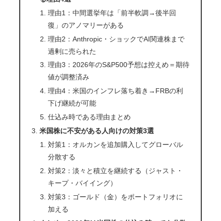
理由1：中間選挙年は「前半軟調→後半回
復」のアノマリーがある
理由2：Anthropic・ショックでAI関連株まで
過剰に売られた
理由3：2026年のS&P500予想は控えめ＝期待
値が調整済み
理由4：米国のインフレ落ち着き→FRBの利
下げ継続が可能
仕込み時である理由まとめ
米国株に不安がある人向けの対策3選
対策1：オルカンを追加購入してグローバル
分散する
対策2：淡々と積立を継続する（ジャスト・
キープ・バイイング）
対策3：ゴールド（金）をポートフォリオに
加える