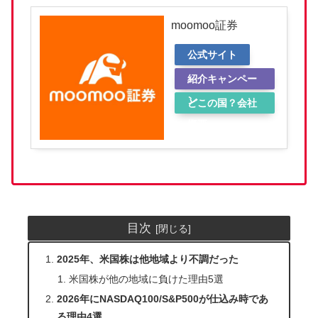
moomoo証券
公式サイト
紹介キャンペー
ン
どこの国？会社
概要
目次
2025年、米国株は他地域より不調だった
米国株が他の地域に負けた理由5選
2026年にNASDAQ100/S&P500が仕込み時であ
る理由4選