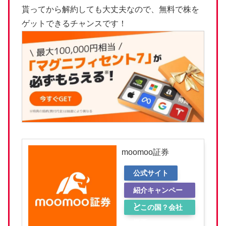
貰ってから解約しても大丈夫なので、無料で株を
ゲットできるチャンスです！
moomoo証券
公式サイト
紹介キャンペー
ン
どこの国？会社
概要