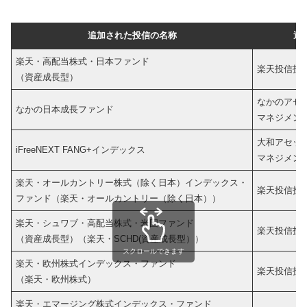
追加された投信の
名称
運
楽天・高配当株式・日本ファンド
楽天投信投
（資産成長型）
なかのアセ
なかの日本成長ファンド
マネジメン
大和アセッ
iFreeNEXT FANG+インデックス
マネジメン
楽天・オールカントリー株式（除く日本）インデックス・
楽天投信投
ファンド（楽天・オールカントリー（除く日本））
楽天・シュワブ・高配当株式・米国ファンド
楽天投信投
（資産成長型）（楽天・SCHD(資産成長型））
スクロールできます
楽天・欧州株式インデックス・ファンド
楽天投信投
（楽天・欧州株式）
楽天・エマージング株式インデックス・ファンド