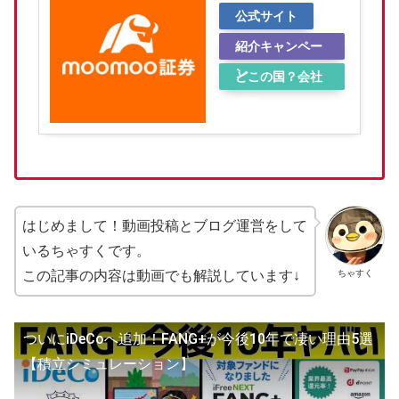
公式サイト
紹介キャンペー
ン
どこの国？会社
概要
はじめまして！動画投稿とブログ運営をして
いるちゃすくです。
ちゃすく
この記事の内容は動画でも解説しています↓
ついにiDeCoへ追加！FANG+が今後10年で凄い理由5選
【積立シミュレーション】