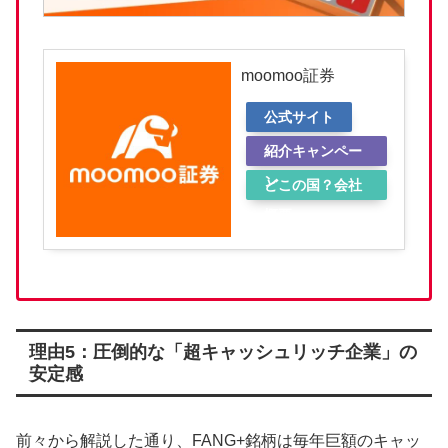
moomoo証券
公式サイト
紹介キャンペー
ン
どこの国？会社
概要
理由5：圧倒的な「超キャッシュリッチ企業」の
安定感
前々から解説した通り、FANG+銘柄は毎年巨額のキャッ