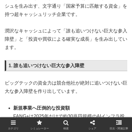
シュを生み出す、文字通り「国家予算に匹敵する資金」を
持つ超キャッシュリッチ企業です。
潤沢なキャッシュによって「誰も追いつけない巨大な参入
障壁」と「投資や買収による確実な成長」を生み出してい
ます。
1. 誰も追いつけない巨大な参入障壁
ビッグテックの資金力は競合他社が絶対に追いつけない巨
大な参入障壁を作り出しています。
新規事業へ圧倒的な投資額
FANG+は2025年だけで約30兆円規模のAIインフラ投
資を行うなど、他社が絶対に真似できないペースで
カテゴリ
シミュレーター
検索
シェア
目次・関連記事