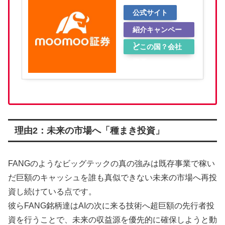
公式サイト
紹介キャンペー
ン
どこの国？会社
概要
理由2：未来の市場へ「種まき投資」
FANGのようなビッグテックの真の強みは既存事業で稼い
だ巨額のキャッシュを誰も真似できない未来の市場へ再投
資し続けている点です。
彼らFANG銘柄達はAIの次に来る技術へ超巨額の先行者投
資を行うことで、未来の収益源を優先的に確保しようと動