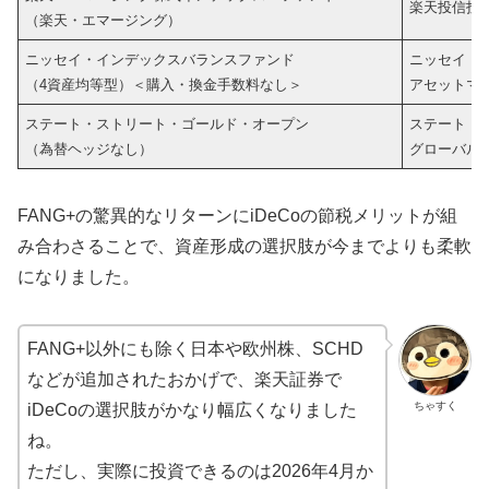
楽天投信投
（楽天・エマージング）
ニッセイ・インデックスバランスファンド
ニッセイ
（4資産均等型）＜購入・換金手数料なし＞
アセットマ
ステート・ストリート・ゴールド・オープン
ステート・
（為替ヘッジなし）
グローバル
FANG+の驚異的なリターンにiDeCoの節税メリットが組
み合わさることで、資産形成の選択肢が今までよりも柔軟
になりました。
FANG+以外にも除く日本や欧州株、SCHD
などが追加されたおかげで、楽天証券で
ちゃすく
iDeCoの選択肢がかなり幅広くなりました
ね。
ただし、実際に投資できるのは2026年4月か