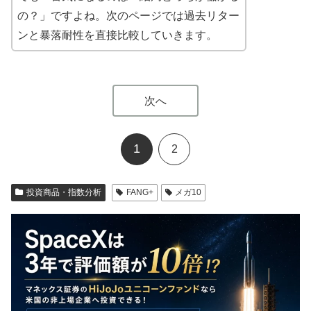
の？」ですよね。次のページでは過去リター
ンと暴落耐性を直接比較していきます。
次へ
1
2
投資商品・指数分析
FANG+
メガ10