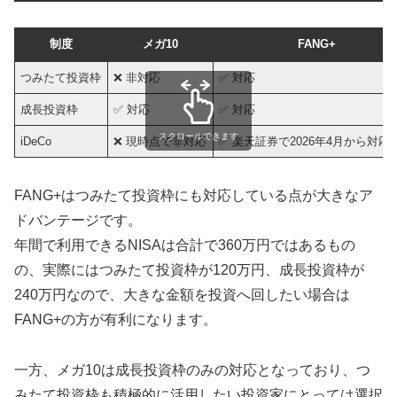
制度
メガ10
FANG+
つみたて投資枠
❌ 非対応
✅ 対応
成長投資枠
✅ 対応
✅ 対応
スクロールできます
iDeCo
❌ 現時点で非対応
✅ 楽天証券で2026年4月から対応
FANG+はつみたて投資枠にも対応している点が大きなア
ドバンテージです。
年間で利用できるNISAは合計で360万円ではあるもの
の、実際にはつみたて投資枠が120万円、成長投資枠が
240万円なので、大きな金額を投資へ回したい場合は
FANG+の方が有利になります。
一方、メガ10は成長投資枠のみの対応となっており、つ
みたて投資枠も積極的に活用したい投資家にとっては選択