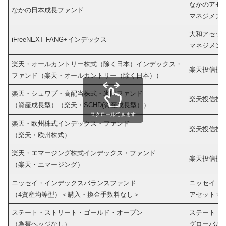
なかのアセ
なかの日本成長ファンド
マネジメン
大和アセッ
iFreeNEXT FANG+インデックス
マネジメン
楽天・オールカントリー株式（除く日本）インデックス・
楽天投信投
ファンド（楽天・オールカントリー（除く日本））
楽天・シュワブ・高配当株式・米国ファンド
楽天投信投
（資産成長型）（楽天・SCHD(資産成長型））
スクロールできます
楽天・欧州株式インデックス・ファンド
楽天投信投
（楽天・欧州株式）
楽天・エマージング株式インデックス・ファンド
楽天投信投
（楽天・エマージング）
ニッセイ・インデックスバランスファンド
ニッセイ
（4資産均等型）＜購入・換金手数料なし＞
アセットマ
ステート・ストリート・ゴールド・オープン
ステート・
（為替ヘッジなし）
グローバル