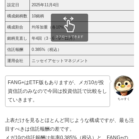
設定日
2025年11月4日
構成銘柄数
10銘柄
構成割合
均等加重（各10%）
スクロールできます
銘柄見直し
年4回（3・6・9・12月）
信託報酬
0.385%（税込）
運用会社
ニッセイアセットマネジメント
FANG+はETF版もありますが、メガ10が投
資信託のみなので今回は投資信託で比較をし
ちゃすく
ていきます。
上表だけを見るとほとんど同じような構成ですが、最も注
目すべきは信託報酬の差です。
メガ10の信託報酬は年率0.385%（税込）と、FANG+の