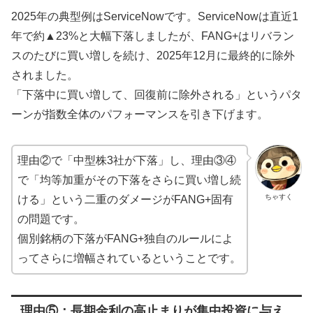
2025年の典型例はServiceNowです。ServiceNowは直近1
年で約▲23%と大幅下落しましたが、FANG+はリバラン
スのたびに買い増しを続け、2025年12月に最終的に除外
されました。
「下落中に買い増して、回復前に除外される」というパタ
ーンが指数全体のパフォーマンスを引き下げます。
理由②で「中型株3社が下落」し、理由③④
で「均等加重がその下落をさらに買い増し続
ちゃすく
ける」という二重のダメージがFANG+固有
の問題です。
個別銘柄の下落がFANG+独自のルールによ
ってさらに増幅されているということです。
理由⑤：長期金利の高止まりが集中投資に与え