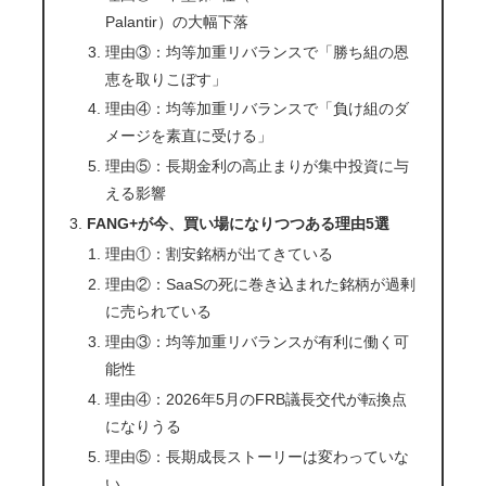
Palantir）の大幅下落
理由③：均等加重リバランスで「勝ち組の恩
恵を取りこぼす」
理由④：均等加重リバランスで「負け組のダ
メージを素直に受ける」
理由⑤：長期金利の高止まりが集中投資に与
える影響
FANG+が今、買い場になりつつある理由5選
理由①：割安銘柄が出てきている
理由②：SaaSの死に巻き込まれた銘柄が過剰
に売られている
理由③：均等加重リバランスが有利に働く可
能性
理由④：2026年5月のFRB議長交代が転換点
になりうる
理由⑤：長期成長ストーリーは変わっていな
い