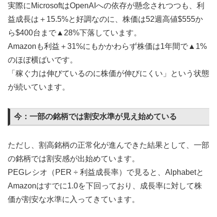
実際にMicrosoftはOpenAIへの依存が懸念されつつも、利
益成長は＋15.5%と好調なのに、株価は52週高値$555か
ら$400台まで▲28%下落しています。
Amazonも利益＋31%にもかかわらず株価は1年間で▲1%
のほぼ横ばいです。
「稼ぐ力は伸びているのに株価が伸びにくい」という状態
が続いています。
今：一部の銘柄では割安水準が見え始めている
ただし、割高銘柄の正常化が進んできた結果として、一部
の銘柄では割安感が出始めています。
PEGレシオ（PER ÷ 利益成長率）で見ると、Alphabetと
Amazonはすでに1.0を下回っており、成長率に対して株
価が割安な水準に入ってきています。