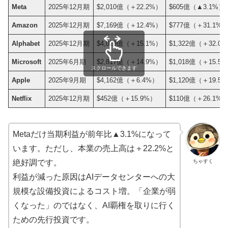
Meta
2025年12月期
$2,010億（＋22.2%）
$605億（▲3.1%）
Amazon
2025年12月期
$7,169億（＋12.4%）
$777億（＋31.1%
Alphabet
2025年12月期
$4,028億（＋15.1%）
$1,322億（＋32.0
Microsoft
2025年6月期
$2,817億（＋14.9%）
$1,018億（＋15.5
スクロールできます
Apple
2025年9月期
$4,162億（＋6.4%）
$1,120億（＋19.5
Netflix
2025年12月期
$452億（＋15.9%）
$110億（＋26.1%
Metaだけ当期利益が前年比▲3.1%になって
います。ただし、本業の売上高は＋22.2%と
ちゃすく
絶好調です。
利益が減った原因はAIデータセンターへの大
規模な設備投資によるコスト増。「企業が弱
くなった」のではなく、AI覇権を取りに行く
ための先行投資です。