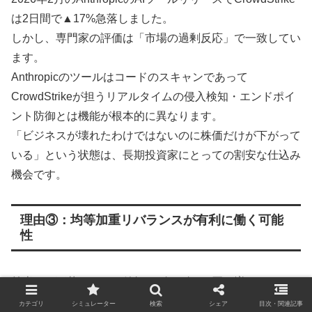
は2日間で▲17%急落しました。
しかし、専門家の評価は「市場の過剰反応」で一致してい
ます。
Anthropicのツールはコードのスキャンであって
CrowdStrikeが担うリアルタイムの侵入検知・エンドポイ
ント防御とは機能が根本的に異なります。
「ビジネスが壊れたわけではないのに株価だけが下がって
いる」という状態は、長期投資家にとっての割安な仕込み
機会です。
理由③：均等加重リバランスが有利に働く可能
性
前半では下落している銘柄をズルズルと買い増ししてしま
うことをデメリットとして説明しましたが、銘柄が割安な
カテゴリ
シミュレーター
検索
シェア
目次・関連記事