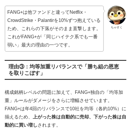
FANG+は他ファンドと違ってNetflix・
CrowdStrike・Palantirを10%ずつ抱えている
ちゃすく
ため、これらの下落がそのまま直撃します。
これがFANG+が「同じハイテク系でも一番
弱い」最大の理由の一つです。
理由③：均等加重リバランスで「勝ち組の恩恵
を取りこぼす」
構成銘柄レベルの問題に加えて、FANG+独自の「均等加
重」ルールがダメージをさらに増幅させています。
FANG+は年4回のリバランスで10社を均等（各約10%）に
揃えるため、
上がった株は自動的に売却、下がった株は自
動的に買い増し
されます。