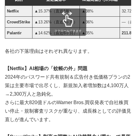
Netflix
▲15.37%（直近1年）
▲38%
32.72倍
CrowdStrike
▲13.26%（直近6ヶ月）
▲36%
—（赤
スクロールできます
Palantir
▲14.62%（直近6ヶ月）
▲35%
211.83
各社の下落理由はそれぞれ異なります。
【Netflix】AI相場の「蚊帳の外」問題
2024年のパスワード共有規制＆広告付き低価格プランの2
策は主要市場で出尽くし、新規加入者増加数は4,100万人
→2,300万人と急鈍化。
さらに最大820億ドルのWarner Bros.買収発表で自社株買
い停止・規制審査リスクが重なり、成長株としての評価見
直しが進んでいます。