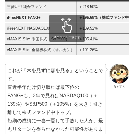
三菱UFJ 純金ファンド
＋218.50%
iFreeNEXT FANG+
＋196.68%（株式ファンド中1
iFreeNEXT NASDAQ100
＋139.52%
スクロールできます
eMAXIS Slim 米国株式（S&P500）
＋105.41%
eMAXIS Slim 全世界株式（オルカン）
＋101.26%
これが「木を見ずに森を見る」ということで
す。
ちゃすく
直近半年だけ切り取れば最下位の
FANG+も、3年で見ればNASDAQ100（＋
139%）やS&P500（＋105%）を大きく引き
離して株式ファンド中トップ。
短期の成績に一喜一憂して手放した人が、最
もリターンを得られなかった可能性がありま