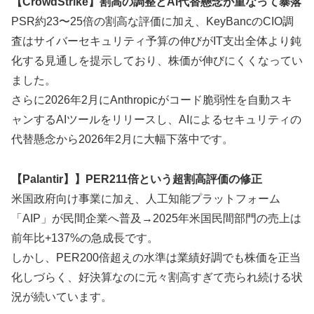
【CrowdStrike】
割高の調整とAI代替懸念が重なって暴落
PSR約23〜25倍の割高な評価に加え、KeyBancのCIO調
査はサイバーセキュリティ予算の伸びがIT支出全体より鈍
化する見通しを提示しており、株価が伸びにくくなってい
ました。
さらに2026年2月にAnthropicがコード脆弱性を自動スキ
ャンするAIツールをリリースし、AIによるセキュリティの
代替懸念から2026年2月に大幅下落中です。
【Palantir】
】PER211倍という超割高評価の修正
米国政府向け事業に加え、人工知能プラットフォーム
「AIP」が民間企業へ普及→2025年米国民間部門の売上は
前年比+137%の急成長です。
しかし、PER200倍超えの水準は業績好調でも株価を正当
化しづらく、好決算なのに元々割高すぎて売られ続ける状
況が続いています。