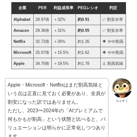
企業
PER
利益成長率
PEGレシオ
判定
Alphabet
28.97倍
＋32%
約0.91
✅ 割安水準
Amazon
29.36倍
＋31%
約0.95
✅ 割安水準
Netflix
32.72倍
＋26%
約1.26
🔶 やや割高
Microsoft
25.07倍
＋15.5%
約1.62
🔶 やや割高
Apple
34.70倍
＋19.5%
約1.78
⚠️ 割高気味
Apple・Microsoft・Netflixはまだ割高気味と
いう点は正直に見ておく必要があり、全員が
ちゃすく
割安になった訳ではありません。
ただし、2023〜2024年の「AIプレミアムで
何もかもが割高」という状態と比べると、バ
リュエーションは明らかに正常化しつつあり
ます。