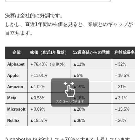
決算は全社的に好調です。
しかし、直近1年間の株価を見ると、業績とのギャップが
目立ちます。
企業
株価（直近1年騰落）
52週高値からの乖離
利益成長率
Alphabet
＋76.48%（※例外）
▲11%
＋32%
Apple
＋11.01%
▲5%
＋19.5%
Amazon
▲1.02%
▲19%
＋31%
Meta
▲0.58%
▲18%
▲3.1%
スクロールできます
Microsoft
＋0.69%
▲28%
＋15.5%
Netflix
▲15.37%
▲38%
＋26%
Alphabetだけが突出して＋76%と大きく上昇しています。