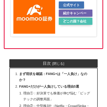
公式サイト
紹介キャンペー
ン
どこの国？会社
概要
目次
まず現状を確認：FANG+は「一人負け」なの
か？
FANG+だけが一人負けしている理由5選
理由①：好決算でも株価が伸び悩む「ビッグ
テックの調整局面」
理由②：中型株3社（Netflix・CrowdStrike・