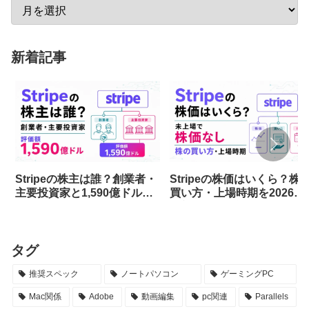
新着記事
Stripeの株主は誰？創業者・
Stripeの株価はいくら？株
主要投資家と1,590億ドル評
買い方・上場時期を2026年
価を解説
最新情報で解説
タグ
推奨スペック
ノートパソコン
ゲーミングPC
Mac関係
Adobe
動画編集
pc関連
Parallels