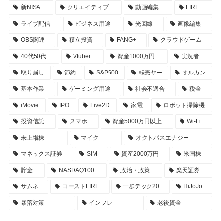
新NISA
クリエイティブ
動画編集
FIRE
ライブ配信
ビジネス用途
光回線
画像編集
OBS関連
積立投資
FANG+
クラウドゲーム
40代50代
Vtuber
資産1000万円
実況者
取り崩し
節約
S&P500
転売ヤー
オルカン
基本作業
ゲーミング用途
社会不適合
税金
iMovie
IPO
Live2D
家電
ロボット掃除機
投資信託
スマホ
資産5000万円以上
Wi-Fi
未上場株
マイク
オクトパスエナジー
マネックス証券
SIM
資産2000万円
米国株
貯金
NASDAQ100
政治・政策
楽天証券
サムネ
コーストFIRE
一歩テック20
HiJoJo
暴落対策
インフレ
老後資金