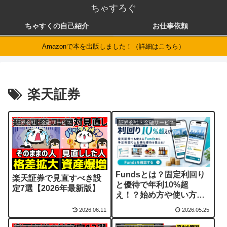
ちゃすろぐ
ちゃすくの自己紹介
お仕事依頼
Amazonで本を出版しました！（詳細はこちら）
楽天証券
証券会社・金融サービス
証券会社・金融サービス
Fundsとは？固定利回り
楽天証券で見直すべき設
と優待で年利10%超
定7選【2026年最新版】
え！？始め方や使い方を
解説
2026.06.11
2026.05.25