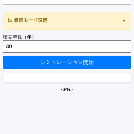
📉 暴落モード設定
▼
暴落モードを有効にする
積立年数（年）
暴落の適用方法
シミュレーション開始
暴落の間隔（年）
〜
暴落時のマイナス年利（%）
<PR>
〜
※暴落年は入力値をマイナス年利として適用（例：20% → -20%年利）