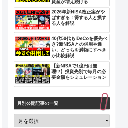
資産が増え続ける
2026年新NISA改正案がや
ばすぎる！得する人と損す
る人を解説
40代50代もiDeCoを優先べ
き?新NISAとの併用や違
い、どっちを満額にすべき
か比較解説
【新NISAで1億円は無
理!?】投資先別で毎月の必
要金額をシミュレーション
月別公開記事の一覧