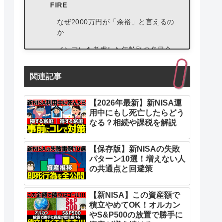
FIRE
なぜ2000万円が「余裕」と言えるの
か
インフレを考慮した年齢別の名目金
額
関連記事
余裕ラインに届くコーストFIRE
ライン④：世間の中での立ち位置を見
【2026年最新】新NISA運
る「立ち位置ライン」＋コーストFIRE
用中にもし死亡したらどう
このラインもインフレで上がる可能
なる？相続や課税を解説
性が高い
【保存版】新NISAの失敗
立ち位置ラインに届くコーストFIRE
パターン10選！増えない人
4つのラインを並べると、こう見える
の共通点と回避策
【新NISA】この資産額で
積立やめてOK！オルカン
やS&P500の放置で勝手に