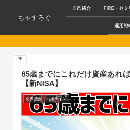
自己紹介
FIRE・セ
ちゃすろぐ
運用戦
PR
65歳までにこれだけ資産あれ
【新NISA】
必要資産・到達ライン