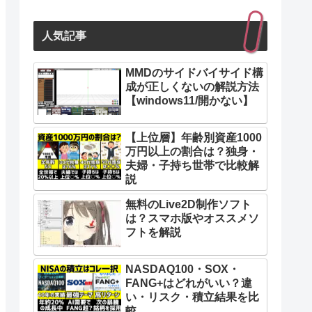
人気記事
MMDのサイドバイサイド構
成が正しくないの解説方法
【windows11/開かない】
【上位層】年齢別資産1000
万円以上の割合は？独身・
夫婦・子持ち世帯で比較解
説
無料のLive2D制作ソフト
は？スマホ版やオススメソ
フトを解説
NASDAQ100・SOX・
FANG+はどれがいい？違
い・リスク・積立結果を比
較