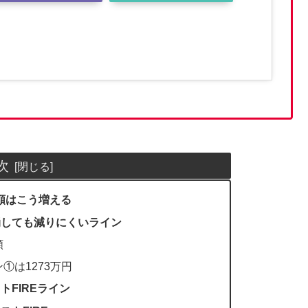
次
額はこう増える
崩しても減りにくいライン
額
①は1273万円
FIREライン