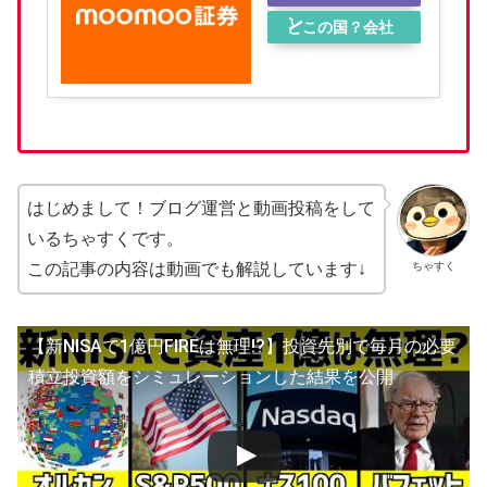
ン
どこの国？会社
概要
はじめまして！ブログ運営と動画投稿をして
いるちゃすくです。
ちゃすく
この記事の内容は動画でも解説しています↓
【新NISAで1億円FIREは無理!?】投資先別で毎月の必要
積立投資額をシミュレーションした結果を公開