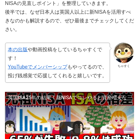
NISAの見直しポイント」を整理していきます。
後半では、なぜ日本人は英国人以上に新NISAを活用すべ
きなのかも解説するので、ぜひ最後までチェックしてくだ
さい。
本の出版
や動画投稿をしているちゃすくで
す！
ちゃすく
YouTubeでメンバーシップ
もやってるので、
投げ銭感覚で応援してくれると嬉しいです。
英国ISA25年の結果！新NISAでコレやると資産増えな
い...