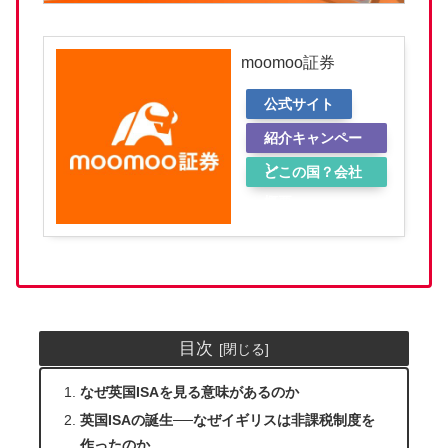
moomoo証券
公式サイト
紹介キャンペー
ン
どこの国？会社
概要
目次
なぜ英国ISAを見る意味があるのか
英国ISAの誕生──なぜイギリスは非課税制度を
作ったのか