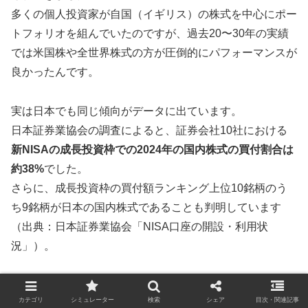
多くの個人投資家が自国（イギリス）の株式を中心にポー
トフォリオを組んでいたのですが、過去20〜30年の実績
では米国株や全世界株式の方が圧倒的にパフォーマンスが
良かったんです。
実は日本でも同じ傾向がデータに出ています。
日本証券業協会の調査によると、証券会社10社における
新NISAの成長投資枠での2024年の国内株式の買付割合は
約38%
でした。
さらに、成長投資枠の買付額ランキング上位10銘柄のう
ち9銘柄が日本の国内株式であることも判明しています
（出典：日本証券業協会「NISA口座の開設・利用状
況」）。
つみたて投資枠ではオルカンやS&P500を通
カテゴリ
シミュレーター
検索
シェア
目次・関連記事