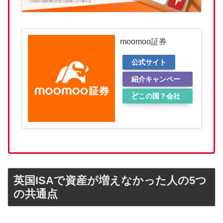
moomoo証券
公式サイト
紹介キャンペー
ン
どこの国？会社
概要
英国ISAで資産が増えなかった人の5つ
の共通点