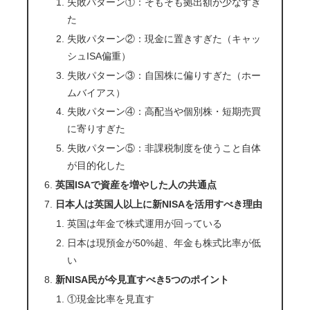
失敗パターン①：そもそも拠出額が少なすぎ
た
失敗パターン②：現金に置きすぎた（キャッ
シュISA偏重）
失敗パターン③：自国株に偏りすぎた（ホー
ムバイアス）
失敗パターン④：高配当や個別株・短期売買
に寄りすぎた
失敗パターン⑤：非課税制度を使うこと自体
が目的化した
英国ISAで資産を増やした人の共通点
日本人は英国人以上に新NISAを活用すべき理由
英国は年金で株式運用が回っている
日本は現預金が50%超、年金も株式比率が低
い
新NISA民が今見直すべき5つのポイント
①現金比率を見直す