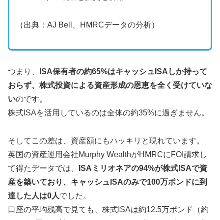
（出典：AJ Bell、HMRCデータの分析）
つまり、
ISA保有者の約65%はキャッシュISAしか持って
おらず、株式投資による資産形成の恩恵を全く受けていな
い
のです。
株式ISAを活用しているのは全体の約35%に過ぎません。
そしてこの差は、資産額にもハッキリと現れています。
英国の資産運用会社Murphy WealthがHMRCにFOI請求し
て得たデータでは、
ISAミリオネアの94%が株式ISAで資
産を築いており、キャッシュISAのみで100万ポンドに到
達した人は0人
でした。
口座の平均残高で見ても、株式ISAは約12.5万ポンド（約