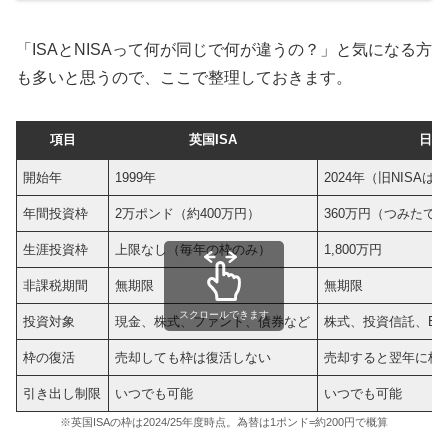
「ISAとNISAって何が同じで何が違うの？」と気になる方
も多いと思うので、ここで整理しておきます。
項目
英国ISA
日本
開始年
1999年
2024年（旧NISAは2
年間投資枠
2万ポンド（約400万円）
360万円（つみたて1
生涯投資枠
上限なし（毎年の枠のみ）
1,800万円
非課税期間
無期限
無期限
スクロールできます
投資対象
現金、株式、ファンド、債券など
株式、投資信託、E
枠の復活
売却しても枠は復活しない
売却すると翌年に枠
引き出し制限
いつでも可能
いつでも可能
※英国ISAの枠は2024/25年度時点。為替は1ポンド=約200円で概算