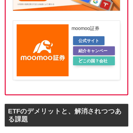
moomoo証券
公式サイト
紹介キャンペー
ン
どこの国？会社
概要
ETFのデメリットと、解消されつつあ
る課題