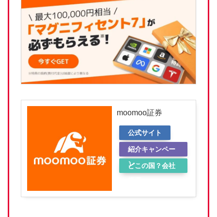
moomoo証券
公式サイト
紹介キャンペー
ン
どこの国？会社
概要