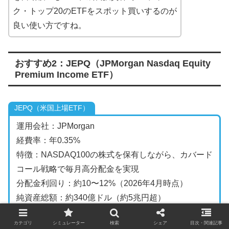
ク・トップ20のETFをスポット買いするのが
良い使い方ですね。
おすすめ2：JEPQ（JPMorgan Nasdaq Equity
Premium Income ETF）
JEPQ（米国上場ETF）
運用会社：JPMorgan
経費率：年0.35%
特徴：NASDAQ100の株式を保有しながら、カバード
コール戦略で毎月高分配金を実現
分配金利回り：約10〜12%（2026年4月時点）
純資産総額：約340億ドル（約5兆円超）
取引市場：NASDAQ（米国上場のため、SBI証券・楽
カテゴリ
シミュレーター
検索
シェア
目次・関連記事
天証券等の米国株口座で購入）