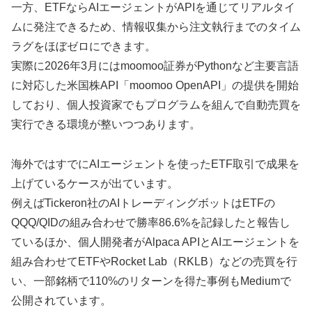
一方、ETFならAIエージェントがAPIを通じてリアルタイ
ムに発注できるため、情報収集から注文執行までのタイム
ラグをほぼゼロにできます。
実際に2026年3月にはmoomoo証券がPythonなど主要言語
に対応した米国株API「moomoo OpenAPI」の提供を開始
しており、個人投資家でもプログラムを組んで自動売買を
実行できる環境が整いつつあります。
海外ではすでにAIエージェントを使ったETF取引で成果を
上げているケースが出ています。
例えばTickeron社のAIトレーディングボットはETFの
QQQ/QIDの組み合わせで勝率86.6%を記録したと報告し
ているほか、個人開発者がAlpaca APIとAIエージェントを
組み合わせてETFやRocket Lab（RKLB）などの売買を行
い、一部銘柄で110%のリターンを得た事例もMediumで
公開されています。