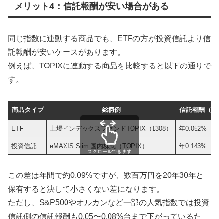
メリット4：信託報酬が安い場合がある
同じ指数に連動する商品でも、ETFの方が投資信託より信
託報酬が安いケースがあります。
例えば、TOPIXに連動する商品を比較すると以下の通りで
す。
商品タイプ
銘柄例
信託報酬（税
ETF
上場インデックスファンドTOPIX（1308）
年0.052%
投資信託
eMAXIS Slim 国内株式（TOPIX）
年0.143%
スクロールできます
この差は年間で約0.09%ですが、数百万円を20年30年と
保有すると決して小さくない差になります。
ただし、S&P500やオルカンなど一部の人気指数では投資
信託側の信託報酬も0.05〜0.08%台まで下がっているた