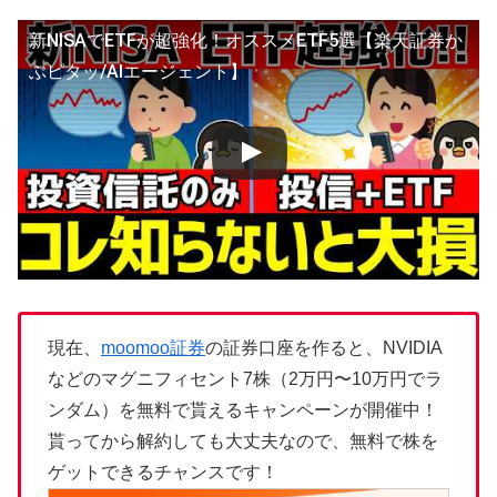
新NISAでETFが超強化！オススメETF5選【楽天証券か
ぶピタッ/AIエージェント】
現在、
moomoo証券
の証券口座を作ると、NVIDIA
などのマグニフィセント7株（2万円〜10万円でラ
ンダム）を無料で貰えるキャンペーンが開催中！
貰ってから解約しても大丈夫なので、無料で株を
ゲットできるチャンスです！