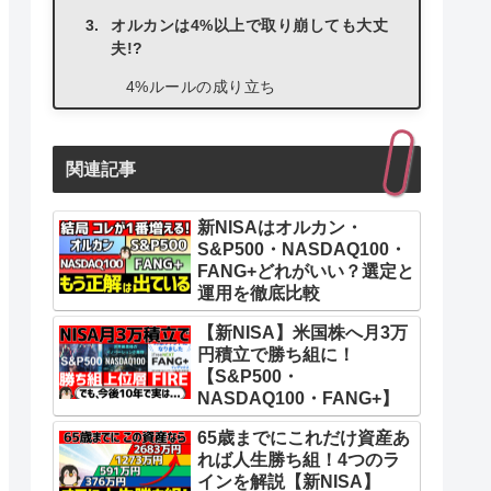
オルカンは4%以上で取り崩しても大丈
夫!?
4%ルールの成り立ち
なぜ4%ルールは安全すぎる？
4%以上でオルカンの取り崩しシミュレ
関連記事
ーションした結果
過去30年の平均（8.7%）の場合
新NISAはオルカン・
S&P500・NASDAQ100・
シナリオ2（6.525%）の場合
FANG+どれがいい？選定と
運用を徹底比較
シナリオ3（10%）の場合
【新NISA】米国株へ月3万
円積立で勝ち組に！
【S&P500・
NASDAQ100・FANG+】
65歳までにこれだけ資産あ
れば人生勝ち組！4つのラ
インを解説【新NISA】