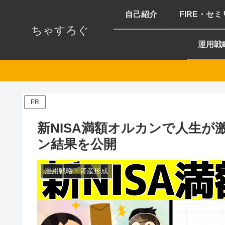
自己紹介
FIRE・セ
ちゃすろぐ
運用戦
PR
新NISA満額オルカンで人生が
ン結果を公開
運用戦略・資産形成