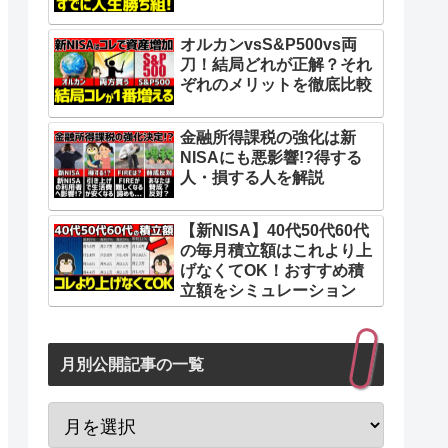
オルカンvsS&P500vs両
刀！結局どれが正解？それ
ぞれのメリットを徹底比較
金融所得課税の強化は新
NISAにも悪影響!?得する
人・損する人を解説
【新NISA】40代50代60代
の毎月積立額はこれより上
げなくてOK！おすすめ積
立額をシミュレーション
月別公開記事の一覧