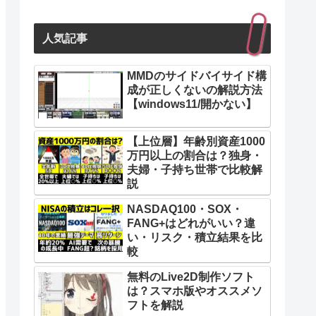
人気記事
MMDのサイドバイサイド構
成が正しくないの解説方法
【windows11/開かない】
【上位層】年齢別資産1000
万円以上の割合は？独身・
夫婦・子持ち世帯で比較解
説
NASDAQ100・SOX・
FANG+はどれがいい？違
い・リスク・積立結果を比
較
無料のLive2D制作ソフト
は？スマホ版やオススメソ
フトを解説