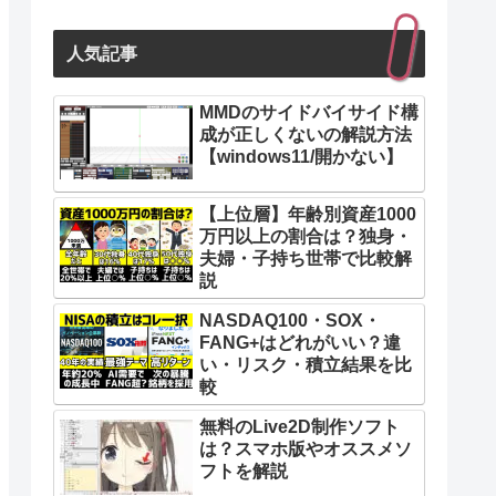
人気記事
MMDのサイドバイサイド構
成が正しくないの解説方法
【windows11/開かない】
【上位層】年齢別資産1000
万円以上の割合は？独身・
夫婦・子持ち世帯で比較解
説
NASDAQ100・SOX・
FANG+はどれがいい？違
い・リスク・積立結果を比
較
無料のLive2D制作ソフト
は？スマホ版やオススメソ
フトを解説