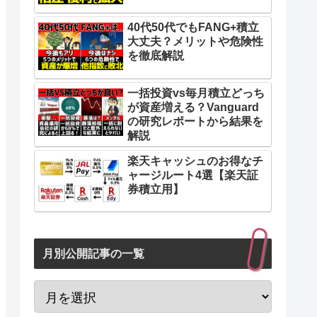
40代50代でもFANG+積立
大丈夫？メリットや危険性
を徹底解説
一括投資vs毎月積立どっち
が資産増える？Vanguard
の研究レポートから結果を
解説
楽天キャッシュのお得なチ
ャージルート4選【楽天証
券積立用】
月別公開記事の一覧