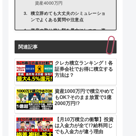
資産4000万円
積立辞めても大丈夫のシミュレーショ
ンでよくある質問や注意点
資産の取り崩し額を最大にしつつ、資
産寿命を伸ばす方法3選
関連記事
方法1：運用を続けながら資産を取り
崩す
クレカ積立ランキング！各
方法2：利確をせずに生活費を用意す
証券会社でお得に積立する
る裏技
方法は？
方法3：配当や分配金よりも取り崩し
を選ぶ
資産1000万円で積立やめて
もOK?そのまま放置で1億
2000万円!?
【月10万積立の衝撃】投資
は入金力が全て!?給料同じ
でも入金力が違う理由